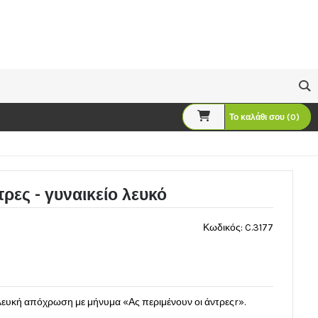
Το καλάθι σου (0)
τρες - γυναικείο λευκό
Κωδικός: C.3177
λευκή απόχρωση με μήνυμα «Ας περιμένουν οι άντρεςr».