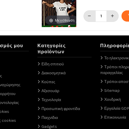
Μεγέθυνση
ασμός μου
Κατηγορίες
Πληροφορί
προϊόντων
Το ηλεκτρονι
Είδη σπιτιού
Τρόποι πληρ
παραγγελίας
Διακοσμητικά
ς
Τρόποι αποσ
Κούπες
αναχώρησης
Sitemap
Αξεσουάρ
πορρήτου
Χονδρική
Τεχνολογία
οντολογίας
Εργαλεία GD
Προσωπική φροντίδα
okies
Επικοινωνία
Παιχνίδια
ς cookies
Gadgets