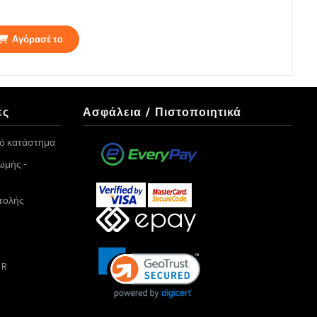
Αγόρασέ το
ες
Ασφάλεια / Πιστοποιητικά
κό κατάστημα
ωμής -
τολής
PR