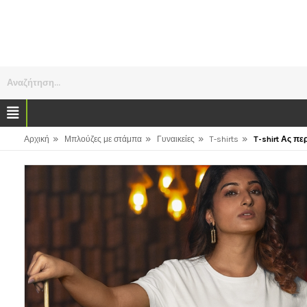
Αναζήτηση...
»
»
»
»
Αρχική
Μπλούζες με στάμπα
Γυναικείες
T-shirts
T-shirt Ας πε