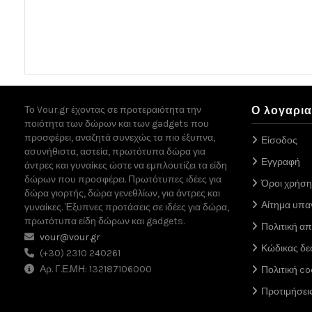
Το Vour.gr έχοντας σε προτεραιότητα την
Ο λογαρι
ποιότητα των δώρων και των gadgets που
προσφέρει, αναζητά συνεχώς τα πιο έξυπνα,
Είσοδος
ασυνήθιστα, αστεία, πρωτότυπα δώρα για
Εγγραφή
άντρες και γυναίκες ώστε να εμπλουτίζει τα είδη
δώρων που προσφέρει. Πρωτότυπες ιδέες για
Όροι χρήση
δώρα γιορτής, δώρα γενεθλίων, για άντρες και
Αίτημα υπ
γυναίκες. Έξυπνες προτάσεις σε ιδέες για δώρα,
πρωτότυπα είδη δώρων και gadgets.
Πολιτική α
vour@vour.gr
Κώδικας δε
(+30) 2310 240261
Αρ. Γ.Ε.ΜΗ: 132187106000
Πολιτική co
Προτιμήσει