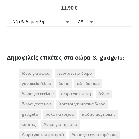
11,90 €
Δημοφιλείς ετικέτες στα δώρα & gadgets:
Ιδέες για δώρα
πρωτότυπα δώρα
γυναικεία δώρα
δώρα
είδη δώρων
δώρα για εκείνον
δώρα για εκείνη
δώρο
δώρα γραφείου
Χριστουγεννιάτικα δώρα
gadgets
ρολόγια τοίχου
ποδιές μαγειρικής
κούπες
Δώρα για τη μαμά
Δώρα για τον μπαμπά
Δώρα για ερωτευμένους