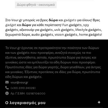
Δώρα φθηνά - οικονομικά
Στο Vour.gr μπορείς να βρεις
δώρα
και
gadgets
για όλους! Βρες
gadget
και
δώρο
για κάθε περίσταση! Fun gadgets, spy
gadgets, αξεσουάρ για gadgets, usb gadgets, lifestyle gadgets,
ξεχωριστά δώρα, audio gadgets, vision gadgets, home gadgets!
Το Vour.gr έχοντας σε προτεραιότητα την ποιότητα των δώρων
και των gadgets που προσφέρει, αναζητά συνεχώς τα πιο
έξυπνα, ασυνήθιστα, αστεία, πρωτότυπα δώρα για άντρες και
γυναίκες ώστε να εμπλουτίζει τα είδη δώρων που προσφέρει.
Πρωτότυπες ιδέες για δώρα γιορτής, δώρα γενεθλίων, για άντρες
και γυναίκες. Έξυπνες προτάσεις σε ιδέες για δώρα, πρωτότυπα
είδη δώρων και gadgets.
vour@vour.gr
(+30) 2310 240261
Αρ. Γ.Ε.ΜΗ: 132187106000
+
Ο λογαριασμός μου