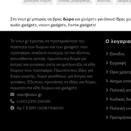
ρολόγια τοίχου
ποδιές μαγειρικής
κούπες
Δώρα γ
Στο Vour.gr μπορείς να βρεις
δώρα
και
gadgets
για όλους! Βρες
ga
audio gadgets, vision gadgets, home gadgets!
Το Vour.gr έχοντας σε προτεραιότητα την
Ο λογαρι
ποιότητα των δώρων και των gadgets που
προσφέρει, αναζητά συνεχώς τα πιο έξυπνα,
Είσοδος
ασυνήθιστα, αστεία, πρωτότυπα δώρα για
Εγγραφή
άντρες και γυναίκες ώστε να εμπλουτίζει τα είδη
δώρων που προσφέρει. Πρωτότυπες ιδέες για
Όροι χρήση
δώρα γιορτής, δώρα γενεθλίων, για άντρες και
Αίτημα υπ
γυναίκες. Έξυπνες προτάσεις σε ιδέες για δώρα,
πρωτότυπα είδη δώρων και gadgets.
Πολιτική α
vour@vour.gr
Κώδικας δε
(+30) 2310 240261
Αρ. Γ.Ε.ΜΗ: 132187106000
Πολιτική co
Προτιμήσει