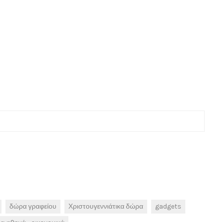
δώρα γραφείου
Χριστουγεννιάτικα δώρα
gadgets