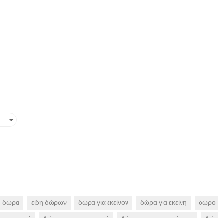
δώρα
είδη δώρων
δώρα για εκείνον
δώρα για εκείνη
δώρο