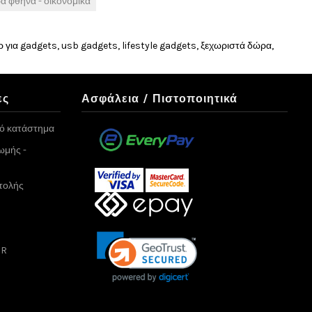
α φθηνά - οικονομικά
 για gadgets, usb gadgets, lifestyle gadgets, ξεχωριστά δώρα,
ες
Ασφάλεια / Πιστοποιητικά
κό κατάστημα
ωμής -
τολής
PR