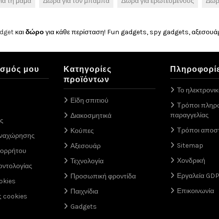
ια τη μαμά
Δώρα για τον μπαμπά
Δώρα για ερωτευμένους
Δώρ
dget
και
δώρο
για κάθε περίσταση! Fun gadgets, spy gadgets, αξεσουάρ
ασμός μου
Κατηγορίες
Πληροφορί
προϊόντων
Το ηλεκτρονι
Είδη σπιτιού
Τρόποι πληρ
παραγγελίας
Διακοσμητικά
ς
Τρόποι αποσ
Κούπες
αναχώρησης
Sitemap
Αξεσουάρ
πορρήτου
Χονδρική
Τεχνολογία
οντολογίας
Εργαλεία GD
Προσωπική φροντίδα
okies
Επικοινωνία
Παιχνίδια
ς cookies
Gadgets