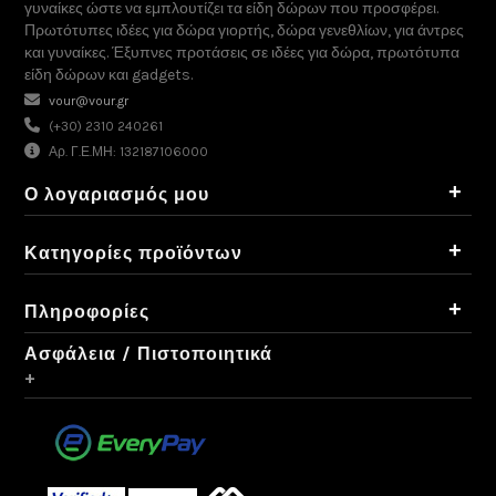
γυναίκες ώστε να εμπλουτίζει τα είδη δώρων που προσφέρει.
Πρωτότυπες ιδέες για δώρα γιορτής, δώρα γενεθλίων, για άντρες
και γυναίκες. Έξυπνες προτάσεις σε ιδέες για δώρα, πρωτότυπα
είδη δώρων και gadgets.
vour@vour.gr
(+30) 2310 240261
Αρ. Γ.Ε.ΜΗ: 132187106000
+
Ο λογαριασμός μου
+
Κατηγορίες προϊόντων
+
Πληροφορίες
Ασφάλεια / Πιστοποιητικά
+