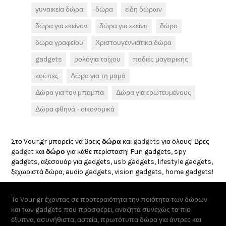
γυναικεία δώρα
δώρα
είδη δώρων
δώρα για εκείνον
δώρα για εκείνη
δώρο
δώρα γραφείου
Χριστουγεννιάτικα δώρα
gadgets
ρολόγια τοίχου
ποδιές μαγειρικής
κούπες
Δώρα για τη μαμά
Δώρα για τον μπαμπά
Δώρα για ερωτευμένους
Δώρα φθηνά - οικονομικά
Στο Vour.gr μπορείς να βρεις
δώρα
και
gadgets
για όλους! Βρες
gadget
και
δώρο
για κάθε περίσταση! Fun gadgets, spy
gadgets, αξεσουάρ για gadgets, usb gadgets, lifestyle gadgets,
ξεχωριστά δώρα, audio gadgets, vision gadgets, home gadgets!
Το Vour.gr έχοντας σε προτεραιότητα την ποιότητα των δώρων
και των gadgets που προσφέρει, αναζητά συνεχώς τα πιο
έξυπνα, ασυνήθιστα, αστεία, πρωτότυπα δώρα για άντρες και