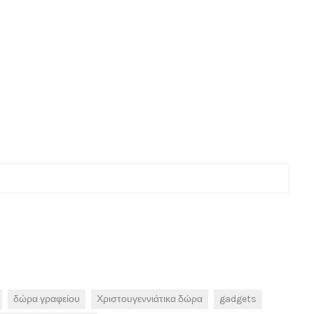
δώρα γραφείου
Χριστουγεννιάτικα δώρα
gadgets