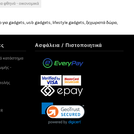
α φθηνά - οικονομικά
 για gadgets, usb gadgets, lifestyle gadgets, ξεχωριστά δώρα,
ες
Ασφάλεια / Πιστοποιητικά
κό κατάστημα
ωμής -
τολής
PR