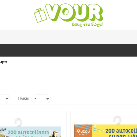
λητα
Ηλικία: