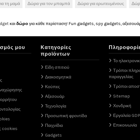
ια τη μαμά
Δώρα για τον μπαμπά
Δώρα για ερωτευμένους
Δώρ
dget
και
δώρο
για κάθε περίσταση! Fun gadgets, spy gadgets, αξεσουάρ
ασμός μου
Κατηγορίες
Πληροφορί
προϊόντων
Το ηλεκτρονι
Είδη σπιτιού
Τρόποι πληρ
παραγγελίας
Διακοσμητικά
ς
Τρόποι αποσ
Κούπες
αναχώρησης
Sitemap
Αξεσουάρ
πορρήτου
Χονδρική
Τεχνολογία
οντολογίας
Εργαλεία GD
Προσωπική φροντίδα
okies
Επικοινωνία
Παιχνίδια
ς cookies
Gadgets