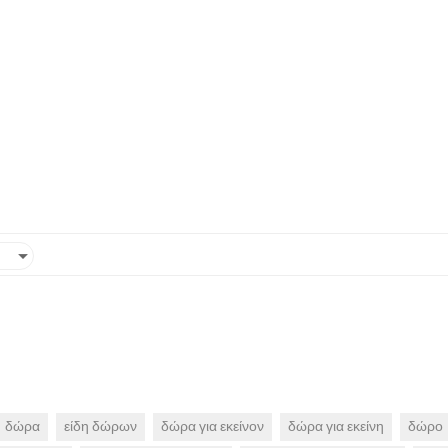
δώρα
είδη δώρων
δώρα για εκείνον
δώρα για εκείνη
δώρο