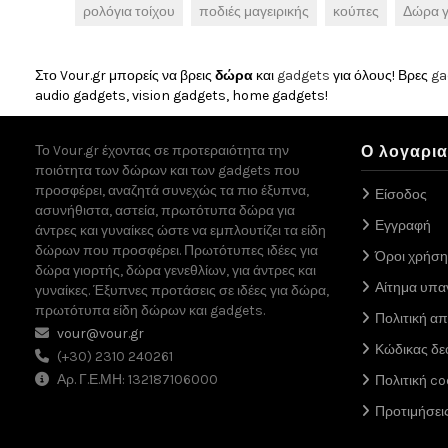
ρολόγια τοίχου
ποδιές μαγειρικής
κούπες
Δώρα γ
Στο Vour.gr μπορείς να βρεις
δώρα
και
gadgets
για όλους! Βρες
ga
audio gadgets, vision gadgets, home gadgets!
Το Vour.gr έχοντας σε προτεραιότητα την
Ο λογαρι
ποιότητα των δώρων και των gadgets που
προσφέρει, αναζητά συνεχώς τα πιο έξυπνα,
Είσοδος
ασυνήθιστα, αστεία, πρωτότυπα δώρα για
Εγγραφή
άντρες και γυναίκες ώστε να εμπλουτίζει τα είδη
δώρων που προσφέρει. Πρωτότυπες ιδέες για
Όροι χρήση
δώρα γιορτής, δώρα γενεθλίων, για άντρες και
Αίτημα υπ
γυναίκες. Έξυπνες προτάσεις σε ιδέες για δώρα,
πρωτότυπα είδη δώρων και gadgets.
Πολιτική α
vour@vour.gr
Κώδικας δε
(+30) 2310 240261
Αρ. Γ.Ε.ΜΗ: 132187106000
Πολιτική co
Προτιμήσει