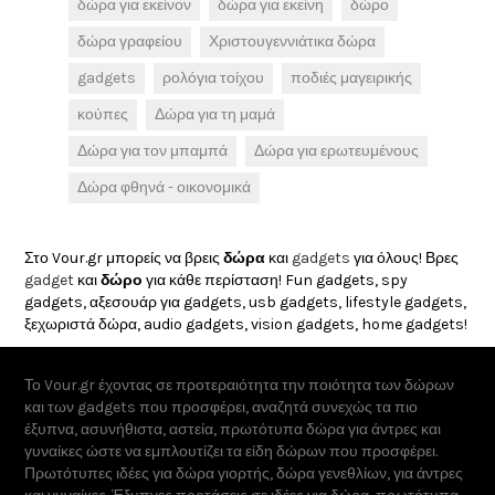
δώρα για εκείνον
δώρα για εκείνη
δώρο
δώρα γραφείου
Χριστουγεννιάτικα δώρα
gadgets
ρολόγια τοίχου
ποδιές μαγειρικής
κούπες
Δώρα για τη μαμά
Δώρα για τον μπαμπά
Δώρα για ερωτευμένους
Δώρα φθηνά - οικονομικά
Στο Vour.gr μπορείς να βρεις
δώρα
και
gadgets
για όλους! Βρες
gadget
και
δώρο
για κάθε περίσταση! Fun gadgets, spy
gadgets, αξεσουάρ για gadgets, usb gadgets, lifestyle gadgets,
ξεχωριστά δώρα, audio gadgets, vision gadgets, home gadgets!
Το Vour.gr έχοντας σε προτεραιότητα την ποιότητα των δώρων
και των gadgets που προσφέρει, αναζητά συνεχώς τα πιο
έξυπνα, ασυνήθιστα, αστεία, πρωτότυπα δώρα για άντρες και
γυναίκες ώστε να εμπλουτίζει τα είδη δώρων που προσφέρει.
Πρωτότυπες ιδέες για δώρα γιορτής, δώρα γενεθλίων, για άντρες