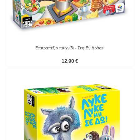
Επιτραπέζιο παιχνίδι - Σεφ Εν Δράσει
12,90 €