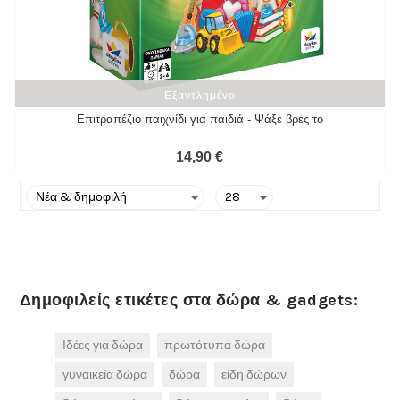
Εξαντλημένο
Εξαντλημένο
Επιτραπέζιο παιχνίδι για παιδιά - Ψάξε βρες το
14,90 €
Δημοφιλείς ετικέτες στα δώρα & gadgets:
Ιδέες για δώρα
πρωτότυπα δώρα
γυναικεία δώρα
δώρα
είδη δώρων