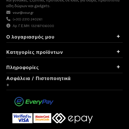
και γυναίκες. Έξυπνες προτάσεις σε ιδέες για δώρα, πρωτότυπα
είδη δώρων και gadgets.
vour@vour.gr
(+30) 2310 240261
Αρ. Γ.Ε.ΜΗ: 132187106000
+
Ο λογαριασμός μου
+
Κατηγορίες προϊόντων
+
Πληροφορίες
Ασφάλεια / Πιστοποιητικά
+