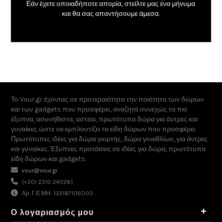
Εάν έχετε οποιαδήποτε απορία, στείλτε μας ένα μήνυμα
και θα σας απαντήσουμε άμεσα.
Το Vour.gr έχοντας σε προτεραιότητα την ποιότητα των δώρων
και των gadgets που προσφέρει, αναζητά συνεχώς τα πιο
έξυπνα, ασυνήθιστα, αστεία, πρωτότυπα δώρα για άντρες και
γυναίκες ώστε να εμπλουτίζει τα είδη δώρων που προσφέρει.
Πρωτότυπες ιδέες για δώρα γιορτής, δώρα γενεθλίων, για άντρες
και γυναίκες. Έξυπνες προτάσεις σε ιδέες για δώρα, πρωτότυπα
είδη δώρων και gadgets.
vour@vour.gr
(+30) 2310 240261
Αρ. Γ.Ε.ΜΗ: 132187106000
+
Ο λογαριασμός μου