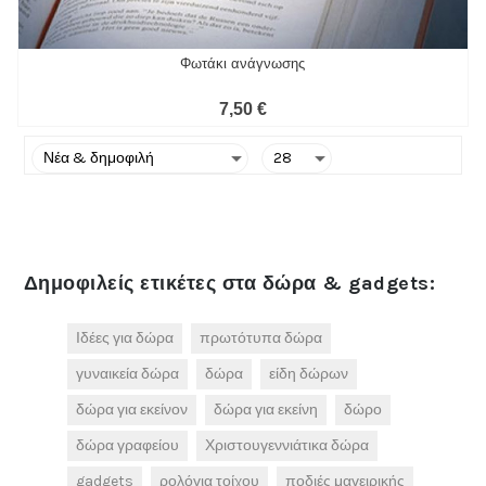
Φωτάκι ανάγνωσης
7,50 €
Δημοφιλείς ετικέτες στα δώρα & gadgets:
Ιδέες για δώρα
πρωτότυπα δώρα
γυναικεία δώρα
δώρα
είδη δώρων
δώρα για εκείνον
δώρα για εκείνη
δώρο
δώρα γραφείου
Χριστουγεννιάτικα δώρα
gadgets
ρολόγια τοίχου
ποδιές μαγειρικής