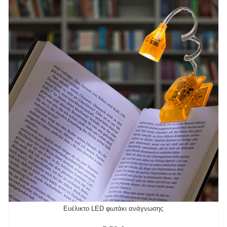
Eυέλικτο LED φωτάκι ανάγνωσης