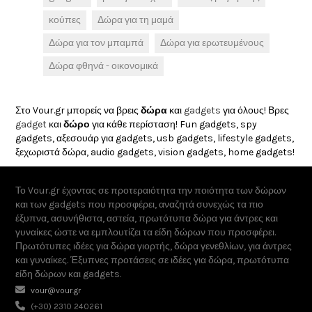
κούπες
Δώρα για τη μαμά
Δώρα για τον μπαμπά
Δώρα για ερωτευμένους
Δώρα φθηνά - οικονομικά
Στο Vour.gr μπορείς να βρεις
δώρα
και
gadgets
για όλους! Βρες
gadget
και
δώρο
για κάθε περίσταση! Fun gadgets, spy
gadgets, αξεσουάρ για gadgets, usb gadgets, lifestyle gadgets,
ξεχωριστά δώρα, audio gadgets, vision gadgets, home gadgets!
Το Vour.gr έχοντας σε προτεραιότητα την ποιότητα των δώρων
και των gadgets που προσφέρει, αναζητά συνεχώς τα πιο
έξυπνα, ασυνήθιστα, αστεία, πρωτότυπα δώρα για άντρες και
γυναίκες ώστε να εμπλουτίζει τα είδη δώρων που προσφέρει.
Πρωτότυπες ιδέες για δώρα γιορτής, δώρα γενεθλίων, για άντρες
και γυναίκες. Έξυπνες προτάσεις σε ιδέες για δώρα, πρωτότυπα
είδη δώρων και gadgets.
vour@vour.gr
(+30) 2310 240261