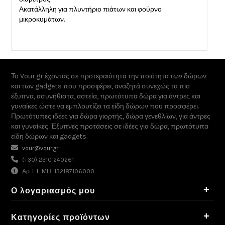
Ακατάλληλη για πλυντήριο πιάτων και φούρνο
μικροκυμάτων.
Το Vour.gr έχοντας σε προτεραιότητα την ποιότητα των δώρων
και των gadgets που προσφέρει, αναζητά συνεχώς τα πιο
έξυπνα, ασυνήθιστα, αστεία, πρωτότυπα δώρα για άντρες και
γυναίκες ώστε να εμπλουτίζει τα είδη δώρων που προσφέρει.
Πρωτότυπες ιδέες για δώρα γιορτής, δώρα γενεθλίων, για άντρες
και γυναίκες. Έξυπνες προτάσεις σε ιδέες για δώρα, πρωτότυπα
είδη δώρων και gadgets.
vour@vour.gr
(+30) 2310 240261
Αρ. Γ.Ε.ΜΗ: 132187106000
+
Ο λογαριασμός μου
+
Κατηγορίες προϊόντων