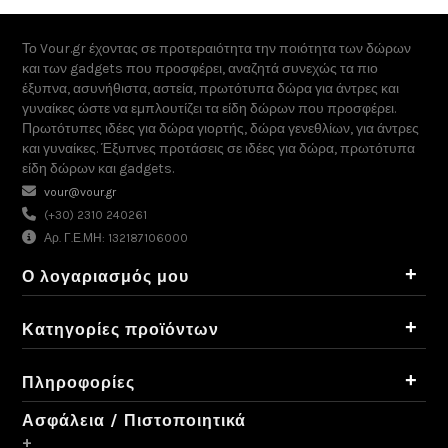
Το Vour.gr έχοντας σε προτεραιότητα την ποιότητα των δώρων
και των gadgets που προσφέρει, αναζητά συνεχώς τα πιο
έξυπνα, ασυνήθιστα, αστεία, πρωτότυπα δώρα για άντρες και
γυναίκες ώστε να εμπλουτίζει τα είδη δώρων που προσφέρει.
Πρωτότυπες ιδέες για δώρα γιορτής, δώρα γενεθλίων, για άντρες
και γυναίκες. Έξυπνες προτάσεις σε ιδέες για δώρα, πρωτότυπα
είδη δώρων και gadgets.
vour@vour.gr
(+30) 2310 240261
Αρ. Γ.Ε.ΜΗ: 132187106000
+
Ο λογαριασμός μου
+
Κατηγορίες προϊόντων
+
Πληροφορίες
Ασφάλεια / Πιστοποιητικά
+