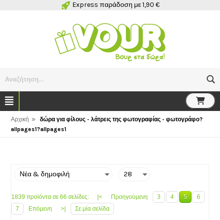
Express παράδοση με 1,90 €
Αναζήτηση...
»
Αρχική
δώρα για φίλους - λάτρεις της φωτογραφίας - φωτογράφο?
allpages1?allpages1
1839 προϊόντα σε 66 σελίδες:
|<
Προηγούμενη
3
4
5
6
7
Επόμενη
>|
Σε μία σελίδα