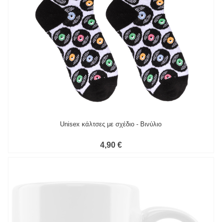
Unisex κάλτσες με σχέδιο - Βινύλιο
4,90 €