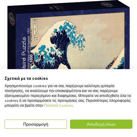
Σχετικά με τα cookies
Χρησιμοποιούμε cookies για να σας παρέχουμε καλύτερη εμπειρία
πλοήγησης, να αναλύουμε την επισκεψιμότητα και να σας παρέχουμε
εξατομικευμένο περιεχόμενο και διαφημίσεις. Μπορείτε να αποδεχθείτε όλα τα
cookies ή να προσαρμόσετε τις προτιμήσεις σας. Περισσότερες πληροφορίες
μπορείτε να βρείτε στην
Πολιτική Cookies
.
Παζλ Bluebird Hokusai - The Great Wave of Kanagawa - 1000 τεμ.
Προσαρμογή
Αποδοχή όλων
16,90 €