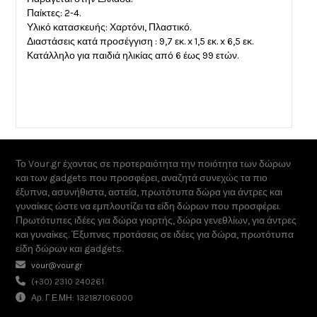
Παίκτες: 2-4.
Υλικό κατασκευής: Χαρτόνι, Πλαστικό.
Διαστάσεις κατά προσέγγιση : 9,7 εκ. x 1,5 εκ. x 6,5 εκ.
Κατάλληλο για παιδιά ηλικίας από 6 έως 99 ετών.
Το Vour.gr έχοντας σε προτεραιότητα την ποιότητα των δώρων
και των gadgets που προσφέρει, αναζητά συνεχώς τα πιο
έξυπνα, ασυνήθιστα, αστεία, πρωτότυπα δώρα για άντρες και
γυναίκες ώστε να εμπλουτίζει τα είδη δώρων που προσφέρει.
Πρωτότυπες ιδέες για δώρα γιορτής, δώρα γενεθλίων, για άντρες
και γυναίκες. Έξυπνες προτάσεις σε ιδέες για δώρα, πρωτότυπα
είδη δώρων και gadgets.
vour@vour.gr
(+30) 2310 240261
Αρ. Γ.Ε.ΜΗ: 132187106000