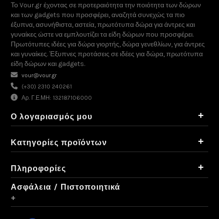
Το Vour.gr έχοντας σε προτεραιότητα την ποιότητα των δώρων
και των gadgets που προσφέρει, αναζητά συνεχώς τα πιο
έξυπνα, ασυνήθιστα, αστεία, πρωτότυπα δώρα για άντρες και
γυναίκες ώστε να εμπλουτίζει τα είδη δώρων που προσφέρει.
Πρωτότυπες ιδέες για δώρα γιορτής, δώρα γενεθλίων, για άντρες
και γυναίκες. Έξυπνες προτάσεις σε ιδέες για δώρα, πρωτότυπα
είδη δώρων και gadgets.
vour@vour.gr
(+30) 2310 240261
Αρ. Γ.Ε.ΜΗ: 132187106000
+
Ο λογαριασμός μου
+
Κατηγορίες προϊόντων
+
Πληροφορίες
Ασφάλεια / Πιστοποιητικά
+