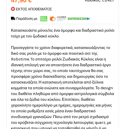
47,90 €
Κωδικός: C.2427
ΕΚΤΟΣ ΑΠΟΘΕΜΑΤΟΣ
Παράδοση με:
Κατασκευάστε μόνοι/ες ένα όμορφο και διαδραστικό ρολόι
τοίχο με τον ζωδιακό κύκλο.
Προσεγγίστε το χρόνο διαφορετικά, κατασκευάζοντας το
δικό σας ρολόι με το όμορφο και ποιοτικό σετ της
Robotime. To επιτοίχιο ρολόι Ζωδιακός Κύκλος είναι η
ιδανική επιλογή για να αποκτήσετε ένα διαδραστικό έργο
τέχνης στον χώρο σας, το οποίο ταυτόχρονα θα σας
προσφέρει χρόνο διασκέδασης και δημιουργίας όσο το
κατασκευάζετε. Η κατασκευή αποτελείται από ξύλινα
κομμάτια τα οποία ενώνετε και συναρμολογείτε. Το design
του διαθέτει πληθώρα από όμορφα αστρολογικά σύμβολα
και όλα τα ζώδια του κύκλου. Επιπλέον, διαθέτει
χειροκίνητο ημερολόγιο με ημέρες, ημερομηνίες και μήνες
το οποίο ρυθμίζετε εσείς μέσα έναν διαδραστικό
συνδυασμό γραναζιών. Πίσω από τον ρετρό σχεδιασμό
του κρύβεται σύγχρονη τεχνολογία λειτουργίας quarz, με
κατασκευή που μπορεί να τοποθετηθεί σε γάντζο ή να