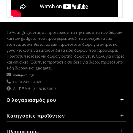
Το Vour.gr έχοντας σε προτεραιότητα την ποιότητα των δώρων
και των gadgets που προσφέρει, αναζητά συνεχώς τα πιο
έξυπνα, ασυνήθιστα, αστεία, πρωτότυπα δώρα για άντρες και
γυναίκες ώστε να εμπλουτίζει τα είδη δώρων που προσφέρει.
Πρωτότυπες ιδέες για δώρα γιορτής, δώρα γενεθλίων, για άντρες
και γυναίκες. Έξυπνες προτάσεις σε ιδέες για δώρα, πρωτότυπα
είδη δώρων και gadgets.
vour@vour.gr
(+30) 2310 240261
Αρ. Γ.Ε.ΜΗ: 132187106000
+
Ο λογαριασμός μου
+
Κατηγορίες προϊόντων
+
Πληροφορίες