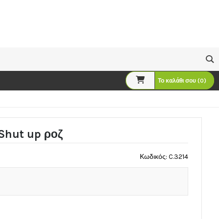
Το καλάθι σου (0)
 Shut up ροζ
Κωδικός: C.3214