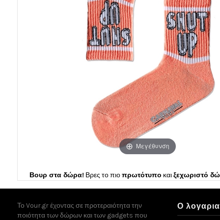
Μεγέθυνση
Βουρ στα δώρα!
Βρες το πιο
πρωτότυπο
και
ξεχωριστό δ
Το Vour.gr έχοντας σε προτεραιότητα την
Ο λογαρι
ποιότητα των δώρων και των gadgets που