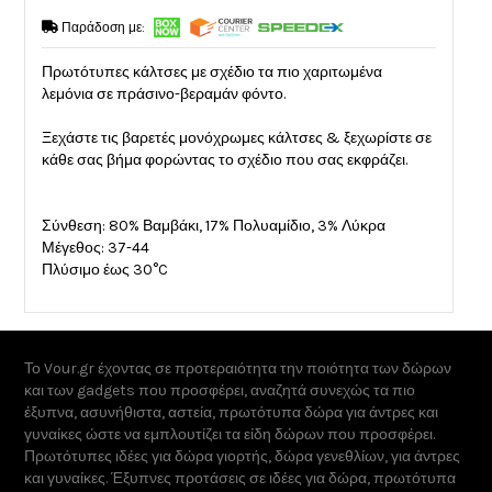
Παράδοση με:
Πρωτότυπες κάλτσες με σχέδιο τα πιο χαριτωμένα
λεμόνια σε πράσινο-βεραμάν φόντο.
Ξεχάστε τις βαρετές μονόχρωμες κάλτσες & ξεχωρίστε σε
κάθε σας βήμα φορώντας το σχέδιο που σας εκφράζει.
Σύνθεση: 80% Βαμβάκι, 17% Πολυαμίδιο, 3% Λύκρα
Μέγεθος: 37-44
Πλύσιμο έως 30°C
Το Vour.gr έχοντας σε προτεραιότητα την ποιότητα των δώρων
και των gadgets που προσφέρει, αναζητά συνεχώς τα πιο
έξυπνα, ασυνήθιστα, αστεία, πρωτότυπα δώρα για άντρες και
γυναίκες ώστε να εμπλουτίζει τα είδη δώρων που προσφέρει.
Πρωτότυπες ιδέες για δώρα γιορτής, δώρα γενεθλίων, για άντρες
και γυναίκες. Έξυπνες προτάσεις σε ιδέες για δώρα, πρωτότυπα