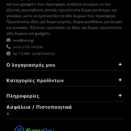
και των gadgets που προσφέρει, αναζητά συνεχώς τα πιο
έξυπνα, ασυνήθιστα, αστεία, πρωτότυπα δώρα για άντρες και
γυναίκες ώστε να εμπλουτίζει τα είδη δώρων που προσφέρει.
Πρωτότυπες ιδέες για δώρα γιορτής, δώρα γενεθλίων, για άντρες
και γυναίκες. Έξυπνες προτάσεις σε ιδέες για δώρα, πρωτότυπα
είδη δώρων και gadgets.
vour@vour.gr
(+30) 2310 240261
Αρ. Γ.Ε.ΜΗ: 132187106000
+
Ο λογαριασμός μου
+
Κατηγορίες προϊόντων
+
Πληροφορίες
Ασφάλεια / Πιστοποιητικά
+