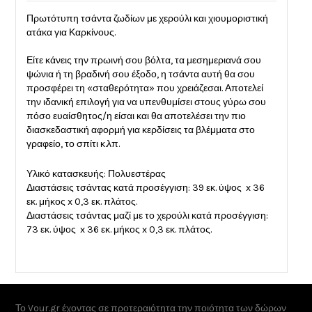
Πρωτότυπη τσάντα ζωδίων με χερούλι και χιουμοριστική
ατάκα για Καρκίνους.
Είτε κάνεις την πρωινή σου βόλτα, τα μεσημεριανά σου
ψώνια ή τη βραδινή σου έξοδο, η τσάντα αυτή θα σου
προσφέρει τη «σταθερότητα» που χρειάζεσαι. Αποτελεί
την ιδανική επιλογή για να υπενθυμίσει στους γύρω σου
πόσο ευαίσθητος/η είσαι και θα αποτελέσει την πιο
διασκεδαστική αφορμή για κερδίσεις τα βλέμματα στο
γραφείο, το σπίτι κ.λπ.
Υλικό κατασκευής: Πολυεστέρας
Διαστάσεις τσάντας κατά προσέγγιση: 39 εκ. ύψος x 36
εκ. μήκος x 0,3 εκ. πλάτος.
Διαστάσεις τσάντας μαζί με το χερούλι κατά προσέγγιση:
73 εκ. ύψος x 36 εκ. μήκος x 0,3 εκ. πλάτος.
Το Vour.gr έχοντας σε προτεραιότητα την ποιότητα των δώρων