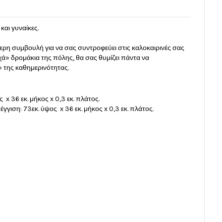
και γυναίκες.
τερη συμβουλή για να σας συντροφεύει στις καλοκαιρινές σας
«ρηχά» δρομάκια της πόλης, θα σας θυμίζει πάντα να
» της καθημερινότητας.
x 36 εκ. μήκος x 0,3 εκ. πλάτος.
γγιση: 73εκ. ύψος x 36 εκ. μήκος x 0,3 εκ. πλάτος.