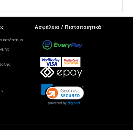
ες
Ασφάλεια / Πιστοποιητικά
κό κατάστημα
ωμής -
τολής
PR