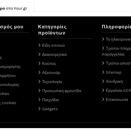
ώρο
στο
Vour.gr
ασμός μου
Κατηγορίες
Πληροφορί
προϊόντων
Το ηλεκτρονι
Είδη σπιτιού
Τρόποι πληρ
παραγγελίας
Διακοσμητικά
ς
Τρόποι αποσ
Κούπες
αναχώρησης
Sitemap
Αξεσουάρ
πορρήτου
Χονδρική
Τεχνολογία
οντολογίας
Εργαλεία GD
Προσωπική φροντίδα
okies
Επικοινωνία
Παιχνίδια
ς cookies
Gadgets