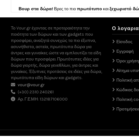
Βουρ στα δώρα!
Βρες το πιο
πρωτότυπο
και
ξεχωριστό δ
Το Vour.gr έχοντας σε προτεραιότητα την
Ο λογαρι
ποιότητα των δώρων και των gadgets που
προσφέρει, αναζητά συνεχώς τα πιο έξυπνα,
Είσοδος
ασυνήθιστα, αστεία, πρωτότυπα δώρα για
Εγγραφή
άντρες και γυναίκες ώστε να εμπλουτίζει τα είδη
δώρων που προσφέρει. Πρωτότυπες ιδέες για
Όροι χρήση
δώρα γιορτής, δώρα γενεθλίων, για άντρες και
Αίτημα υπ
γυναίκες. Έξυπνες προτάσεις σε ιδέες για δώρα,
πρωτότυπα είδη δώρων και gadgets.
Πολιτική α
vour@vour.gr
Κώδικας δε
(+30) 2310 240261
Αρ. Γ.Ε.ΜΗ: 132187106000
Πολιτική co
Προτιμήσει