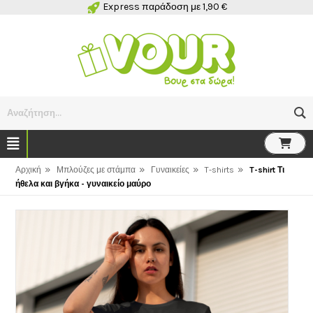
Express παράδοση με 1,90 €
Αναζήτηση...
»
»
»
»
Αρχική
Μπλούζες με στάμπα
Γυναικείες
T-shirts
T-shirt Τι
ήθελα και βγήκα - γυναικείο μαύρο