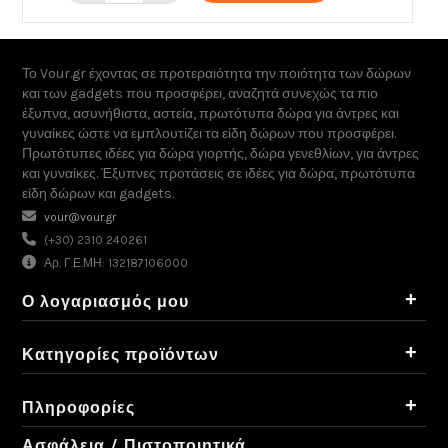
Το Vour.gr έχοντας σε προτεραιότητα την ποιότητα των δώρων
και των gadgets που προσφέρει, αναζητά συνεχώς τα πιο
έξυπνα, ασυνήθιστα, αστεία, πρωτότυπα δώρα για άντρες και
γυναίκες ώστε να εμπλουτίζει τα είδη δώρων που προσφέρει.
Πρωτότυπες ιδέες για δώρα γιορτής, δώρα γενεθλίων, για άντρες
και γυναίκες. Έξυπνες προτάσεις σε ιδέες για δώρα, πρωτότυπα
είδη δώρων και gadgets.
vour@vour.gr
(+30) 2310 240261
Αρ. Γ.Ε.ΜΗ: 132187106000
+
Ο λογαριασμός μου
+
Κατηγορίες προϊόντων
+
Πληροφορίες
Ασφάλεια / Πιστοποιητικά