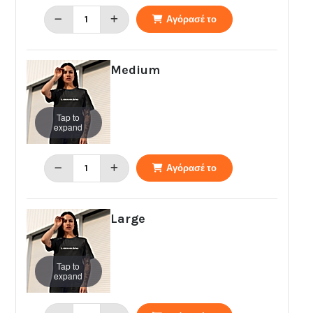
Αγόρασέ το
Medium
Tap to
expand
Αγόρασέ το
Large
Tap to
expand