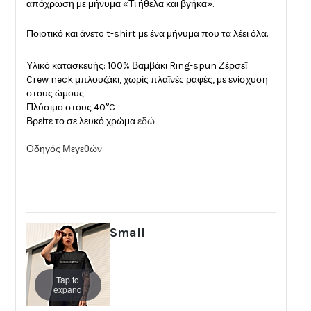
απόχρωση με μήνυμα «Τι ήθελα και βγήκα».
Ποιοτικό και άνετo t-shirt με ένα μήνυμα που τα λέει όλα.
Υλικό κατασκευής: 100% Βαμβάκι Ring-spun Ζέρσεϊ
Crew neck μπλουζάκι, χωρίς πλαϊνές ραφές, με ενίσχυση
στους ώμους.
Πλύσιμο στους 40°C
Βρείτε το σε λευκό χρώμα
εδώ
Οδηγός Μεγεθών
Small
Tap to
expand