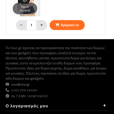
Tap to
expand
Αγόρασέ το
Το Vour.gr έχοντας σε προτεραιότητα την ποιότητα των δώρων
και των gadgets που προσφέρει, αναζητά συνεχώς τα πιο
έξυπνα, ασυνήθιστα, αστεία, πρωτότυπα δώρα για άντρες και
γυναίκες ώστε να εμπλουτίζει τα είδη δώρων που προσφέρει.
Πρωτότυπες ιδέες για δώρα γιορτής, δώρα γενεθλίων, για άντρες
και γυναίκες. Έξυπνες προτάσεις σε ιδέες για δώρα, πρωτότυπα
είδη δώρων και gadgets.
vour@vour.gr
(+30) 2310 240261
Αρ. Γ.Ε.ΜΗ: 132187106000
+
Ο λογαριασμός μου