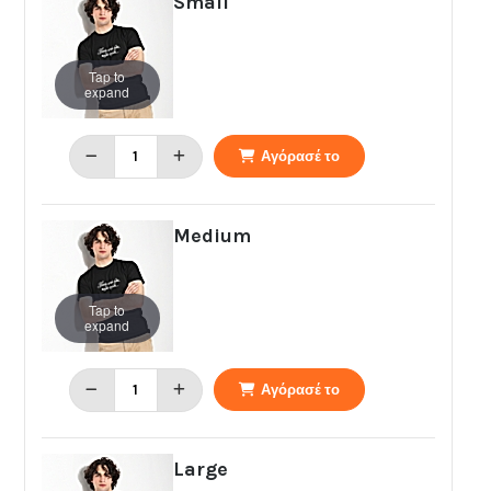
Small
Tap to
expand
Αγόρασέ το
Medium
Tap to
expand
Αγόρασέ το
Large