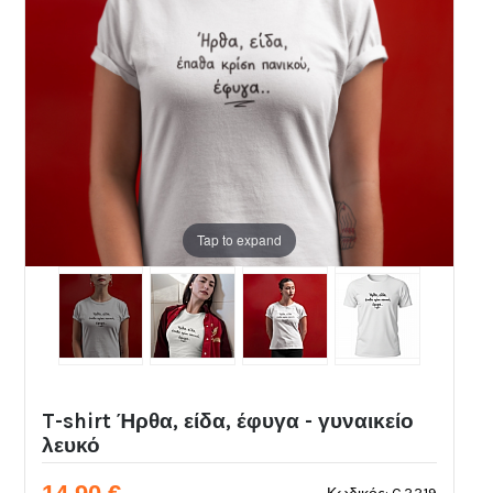
Tap to expand
T-shirt Ήρθα, είδα, έφυγα - γυναικείο
λευκό