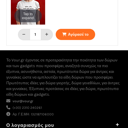
Tap to
expand
Αγόρασέ το
Το Vour.gr έχοντας σε προτεραιότητα την ποιότητα των δώρων
και των gadgets που προσφέρει, αναζητά συνεχώς τα πιο
έξυπνα, ασυνήθιστα, αστεία, πρωτότυπα δώρα για άντρες και
γυναίκες ώστε να εμπλουτίζει τα είδη δώρων που προσφέρει.
Πρωτότυπες ιδέες για δώρα γιορτής, δώρα γενεθλίων, για άντρες
και γυναίκες. Έξυπνες προτάσεις σε ιδέες για δώρα, πρωτότυπα
είδη δώρων και gadgets.
vour@vour.gr
(+30) 2310 240261
Αρ. Γ.Ε.ΜΗ: 132187106000
+
Ο λογαριασμός μου