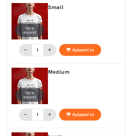
Small
Tap to
expand
Αγόρασέ το
Medium
Tap to
expand
Αγόρασέ το