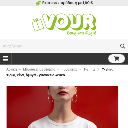
Express παράδοση με 1,90 €
Αναζήτηση...
»
»
»
»
Αρχική
Μπλούζες με στάμπα
Γυναικείες
T-shirts
T-shirt
Ήρθα, είδα, έφυγα - γυναικείο λευκό