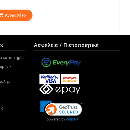
Αγόρασέ το
ες
Ασφάλεια / Πιστοποιητικά
κό κατάστημα
ωμής -
τολής
PR