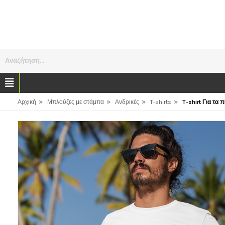
Αναζήτηση...
»
»
»
»
Αρχική
Μπλούζες με στάμπα
Ανδρικές
T-shirts
T-shirt Για τα