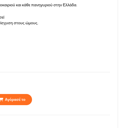
λοκαιριού και κάθε πανηγυριού στην Ελλάδα.
σεϊ
ενίσχυση στους ώμους.
Αγόρασέ το