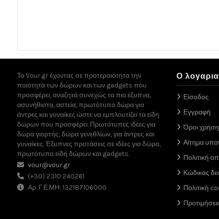
Το Vour.gr έχοντας σε προτεραιότητα την
Ο λογαρι
ποιότητα των δώρων και των gadgets που
προσφέρει, αναζητά συνεχώς τα πιο έξυπνα,
Είσοδος
ασυνήθιστα, αστεία, πρωτότυπα δώρα για
Εγγραφή
άντρες και γυναίκες ώστε να εμπλουτίζει τα είδη
δώρων που προσφέρει. Πρωτότυπες ιδέες για
Όροι χρήση
δώρα γιορτής, δώρα γενεθλίων, για άντρες και
Αίτημα υπ
γυναίκες. Έξυπνες προτάσεις σε ιδέες για δώρα,
πρωτότυπα είδη δώρων και gadgets.
Πολιτική α
vour@vour.gr
Κώδικας δε
(+30) 2310 240261
Αρ. Γ.Ε.ΜΗ: 132187106000
Πολιτική co
Προτιμήσει