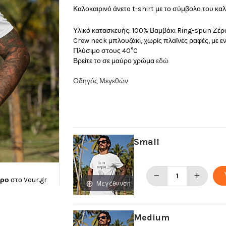
Καλοκαιρινό άνετo t-shirt με το σύμβολο του κα
Υλικό κατασκευής: 100% Βαμβάκι Ring-spun Ζέρ
Crew neck μπλουζάκι, χωρίς πλαϊνές ραφές, με 
Πλύσιμο στους 40°C
Βρείτε το σε μαύρο χρώμα
εδώ
Οδηγός Μεγεθών
Small
ώρο
στο
Vour.gr
Μεγέθυνση
Medium