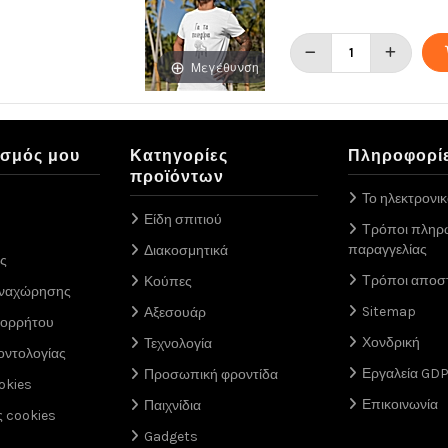
Μεγέθυνση
ασμός μου
Κατηγορίες
Πληροφορί
προϊόντων
Το ηλεκτρονι
Είδη σπιτιού
Τρόποι πληρ
παραγγελίας
Διακοσμητικά
ς
Τρόποι αποσ
Κούπες
αναχώρησης
Sitemap
Αξεσουάρ
πορρήτου
Χονδρική
Τεχνολογία
οντολογίας
Εργαλεία GD
Προσωπική φροντίδα
okies
Επικοινωνία
Παιχνίδια
ς cookies
Gadgets