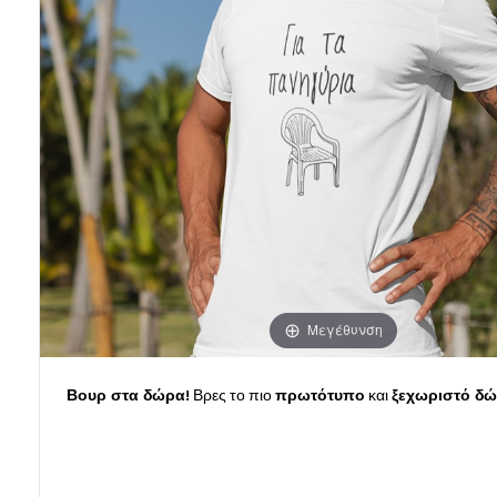
Μεγέθυνση
Βουρ στα δώρα!
Βρες το πιο
πρωτότυπο
και
ξεχωριστό δ