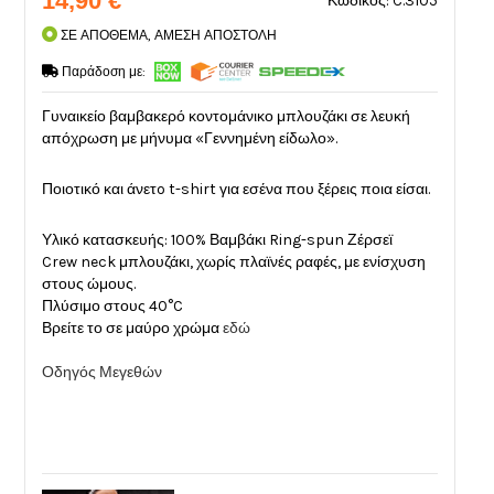
14,90 €
Κωδικός: C.3105
ΣΕ ΑΠΟΘΕΜΑ, ΑΜΕΣΗ ΑΠΟΣΤΟΛΗ
Παράδοση με:
Γυναικείο βαμβακερό κοντομάνικο μπλουζάκι σε λευκή
απόχρωση με μήνυμα «Γεννημένη είδωλο».
Ποιοτικό και άνετo t-shirt για εσένα που ξέρεις ποια είσαι.
Υλικό κατασκευής: 100% Βαμβάκι Ring-spun Ζέρσεϊ
Crew neck μπλουζάκι, χωρίς πλαϊνές ραφές, με ενίσχυση
στους ώμους.
Πλύσιμο στους 40°C
Βρείτε το σε μαύρο χρώμα
εδώ
Οδηγός Μεγεθών