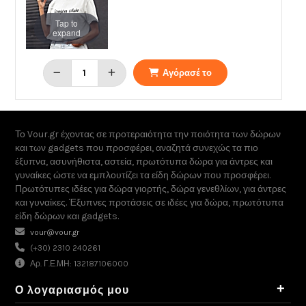
Tap to
expand
Αγόρασέ το
Το Vour.gr έχοντας σε προτεραιότητα την ποιότητα των δώρων
και των gadgets που προσφέρει, αναζητά συνεχώς τα πιο
έξυπνα, ασυνήθιστα, αστεία, πρωτότυπα δώρα για άντρες και
γυναίκες ώστε να εμπλουτίζει τα είδη δώρων που προσφέρει.
Πρωτότυπες ιδέες για δώρα γιορτής, δώρα γενεθλίων, για άντρες
και γυναίκες. Έξυπνες προτάσεις σε ιδέες για δώρα, πρωτότυπα
είδη δώρων και gadgets.
vour@vour.gr
(+30) 2310 240261
Αρ. Γ.Ε.ΜΗ: 132187106000
+
Ο λογαριασμός μου