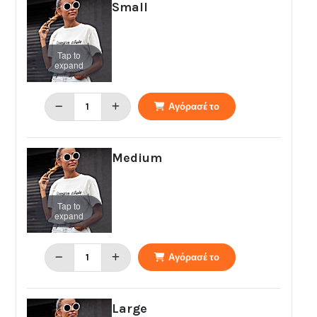
Small
Tap to
expand
Αγόρασέ το
Medium
Tap to
expand
Αγόρασέ το
Large