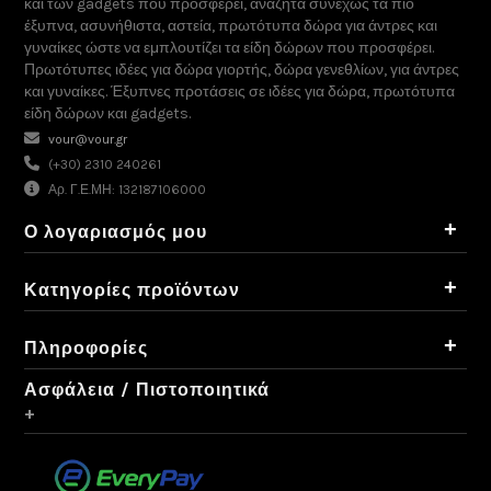
και των gadgets που προσφέρει, αναζητά συνεχώς τα πιο
έξυπνα, ασυνήθιστα, αστεία, πρωτότυπα δώρα για άντρες και
γυναίκες ώστε να εμπλουτίζει τα είδη δώρων που προσφέρει.
Πρωτότυπες ιδέες για δώρα γιορτής, δώρα γενεθλίων, για άντρες
και γυναίκες. Έξυπνες προτάσεις σε ιδέες για δώρα, πρωτότυπα
είδη δώρων και gadgets.
vour@vour.gr
(+30) 2310 240261
Αρ. Γ.Ε.ΜΗ: 132187106000
+
Ο λογαριασμός μου
+
Κατηγορίες προϊόντων
+
Πληροφορίες
Ασφάλεια / Πιστοποιητικά
+