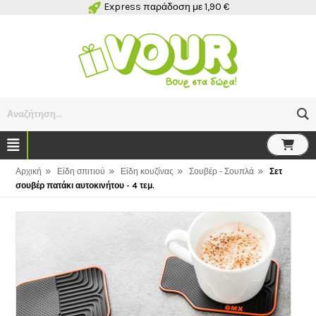
Express παράδοση με 1,90 €
Αναζήτηση...
»
»
»
»
Αρχική
Είδη σπιτιού
Είδη κουζίνας
Σουβέρ - Σουπλά
Σετ
σουβέρ πατάκι αυτοκινήτου - 4 τεμ.