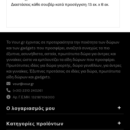
Διαστάσεις κάθε σουβέρ κατά προσέγγιση: 13 εκ. x 8 εκ.
Το Vour.gr έχοντας σε προτεραιότητα την ποιότητα των δώρων
και των gadgets που προσφέρει, αναζητά συνεχώς τα πιο
έξυπνα, ασυνήθιστα, αστεία, πρωτότυπα δώρα για άντρες και
γυναίκες ώστε να εμπλουτίζει τα είδη δώρων που προσφέρει.
Πρωτότυπες ιδέες για δώρα γιορτής, δώρα γενεθλίων, για άντρες
και γυναίκες. Έξυπνες προτάσεις σε ιδέες για δώρα, πρωτότυπα
είδη δώρων και gadgets.
vour@vour.gr
(+30) 2310 240261
Αρ. Γ.Ε.ΜΗ: 132187106000
+
Ο λογαριασμός μου
+
Κατηγορίες προϊόντων