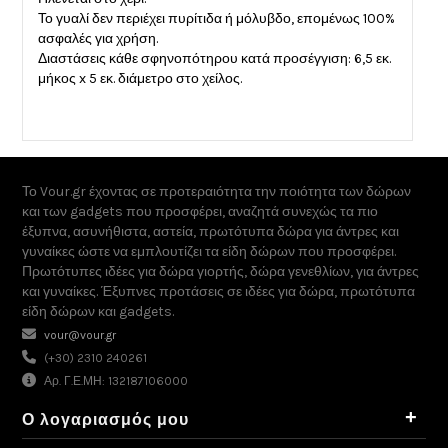
Το γυαλί δεν περιέχει πυρίτιδα ή μόλυβδο, επομένως 100%
ασφαλές για χρήση.
Διαστάσεις κάθε σφηνοπότηρου κατά προσέγγιση: 6,5 εκ.
μήκος x 5 εκ. διάμετρο στο χείλος.
Το Vour.gr έχοντας σε προτεραιότητα την ποιότητα των δώρων
και των gadgets που προσφέρει, αναζητά συνεχώς τα πιο
έξυπνα, ασυνήθιστα, αστεία, πρωτότυπα δώρα για άντρες και
γυναίκες ώστε να εμπλουτίζει τα είδη δώρων που προσφέρει.
Πρωτότυπες ιδέες για δώρα γιορτής, δώρα γενεθλίων, για άντρες
και γυναίκες. Έξυπνες προτάσεις σε ιδέες για δώρα, πρωτότυπα
είδη δώρων και gadgets.
vour@vour.gr
(+30) 2310 240261
Αρ. Γ.Ε.ΜΗ: 132187106000
+
Ο λογαριασμός μου