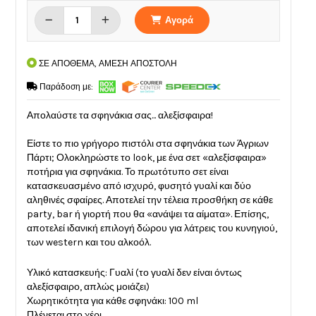
Αγορά
ΣΕ ΑΠΟΘΕΜΑ, ΑΜΕΣΗ ΑΠΟΣΤΟΛΗ
Παράδοση με:
Απολαύστε τα σφηνάκια σας... αλεξίσφαιρα!
Είστε το πιο γρήγορο πιστόλι στα σφηνάκια των Άγριων
Πάρτι; Ολοκληρώστε το look, με ένα σετ «αλεξίσφαιρα»
ποτήρια για σφηνάκια. Το πρωτότυπο σετ είναι
κατασκευασμένο από ισχυρό, φυσητό γυαλί και δύο
αληθινές σφαίρες. Αποτελεί την τέλεια προσθήκη σε κάθε
party, bar ή γιορτή που θα «ανάψει τα αίματα». Επίσης,
αποτελεί ιδανική επιλογή δώρου για λάτρεις του κυνηγιού,
των western και του αλκοόλ.
Υλικό κατασκευής: Γυαλί (το γυαλί δεν είναι όντως
αλεξίσφαιρο, απλώς μοιάζει)
Χωρητικότητα για κάθε σφηνάκι: 100 ml
Πλένεται στο χέρι.