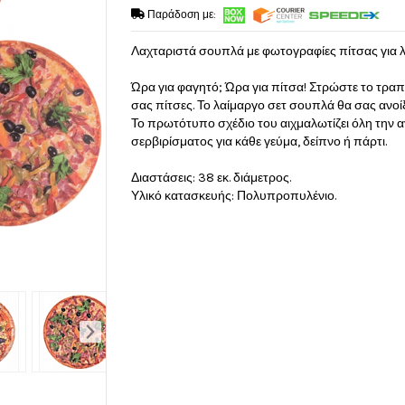
Παράδοση με:
Λαχταριστά σουπλά με φωτογραφίες πίτσας για λ
Ώρα για φαγητό; Ώρα για πίτσα! Στρώστε το τραπ
σας πίτσες. Το λαίμαργο σετ σουπλά θα σας ανοίξε
Το πρωτότυπο σχέδιο του αιχμαλωτίζει όλη την α
σερβιρίσματος για κάθε γεύμα, δείπνο ή πάρτι.
Διαστάσεις: 38 εκ. διάμετρος.
Υλικό κατασκευής: Πολυπροπυλένιο.