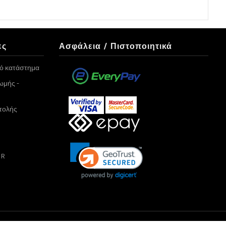
ες
Ασφάλεια / Πιστοποιητικά
κό κατάστημα
ωμής -
τολής
PR