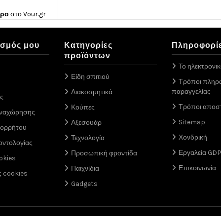
ώρο
στο
Vour.gr
ασμός μου
Κατηγορίες
Πληροφορί
προϊόντων
Το ηλεκτρονι
Είδη σπιτιού
Τρόποι πληρ
παραγγελίας
Διακοσμητικά
ς
Τρόποι αποσ
Κούπες
αναχώρησης
Sitemap
Αξεσουάρ
πορρήτου
Χονδρική
Τεχνολογία
οντολογίας
Εργαλεία GD
Προσωπική φροντίδα
okies
Επικοινωνία
Παιχνίδια
ς cookies
Gadgets