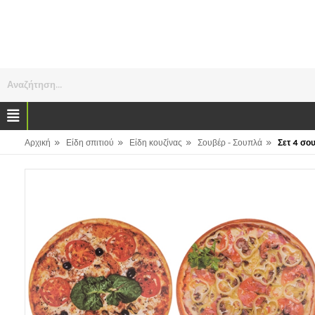
Αναζήτηση...
»
»
»
»
Αρχική
Είδη σπιτιού
Είδη κουζίνας
Σουβέρ - Σουπλά
Σετ 4 σο