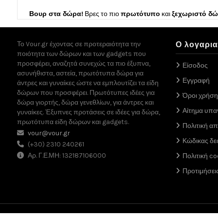
Βουρ στα δώρα!
Βρες το πιο
πρωτότυπο
και
ξεχωριστό δ
Το Vour.gr έχοντας σε προτεραιότητα την
Ο λογαρι
ποιότητα των δώρων και των gadgets που
προσφέρει, αναζητά συνεχώς τα πιο έξυπνα,
Είσοδος
ασυνήθιστα, αστεία, πρωτότυπα δώρα για
Εγγραφή
άντρες και γυναίκες ώστε να εμπλουτίζει τα είδη
δώρων που προσφέρει. Πρωτότυπες ιδέες για
Όροι χρήση
δώρα γιορτής, δώρα γενεθλίων, για άντρες και
Αίτημα υπ
γυναίκες. Έξυπνες προτάσεις σε ιδέες για δώρα,
πρωτότυπα είδη δώρων και gadgets.
Πολιτική α
vour@vour.gr
Κώδικας δε
(+30) 2310 240261
Αρ. Γ.Ε.ΜΗ: 132187106000
Πολιτική co
Προτιμήσει