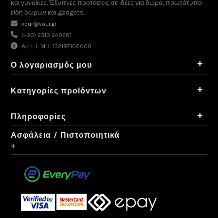
και γυναίκες. Έξυπνες προτάσεις σε ιδέες για δώρα, πρωτότυπα
είδη δώρων και gadgets.
vour@vour.gr
(+30) 2310 240261
Αρ. Γ.Ε.ΜΗ: 132187106000
+
Ο λογαριασμός μου
+
Κατηγορίες προϊόντων
+
Πληροφορίες
Ασφάλεια / Πιστοποιητικά
+