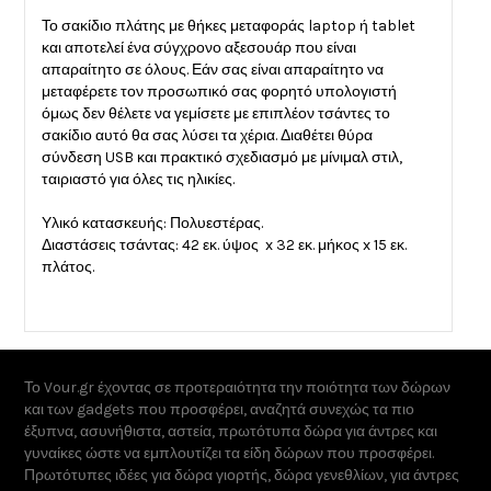
Το σακίδιο πλάτης με θήκες μεταφοράς laptop ή tablet
και αποτελεί ένα σύγχρονο αξεσουάρ που είναι
απαραίτητο σε όλους. Εάν σας είναι απαραίτητο να
μεταφέρετε τον προσωπικό σας φορητό υπολογιστή
όμως δεν θέλετε να γεμίσετε με επιπλέον τσάντες το
σακίδιο αυτό θα σας λύσει τα χέρια. Διαθέτει θύρα
σύνδεση USB και πρακτικό σχεδιασμό με μίνιμαλ στιλ,
ταιριαστό για όλες τις ηλικίες.
Υλικό κατασκευής: Πολυεστέρας.
Διαστάσεις τσάντας: 42 εκ. ύψος x 32 εκ. μήκος x 15 εκ.
πλάτος.
Το Vour.gr έχοντας σε προτεραιότητα την ποιότητα των δώρων
και των gadgets που προσφέρει, αναζητά συνεχώς τα πιο
έξυπνα, ασυνήθιστα, αστεία, πρωτότυπα δώρα για άντρες και
γυναίκες ώστε να εμπλουτίζει τα είδη δώρων που προσφέρει.
Πρωτότυπες ιδέες για δώρα γιορτής, δώρα γενεθλίων, για άντρες