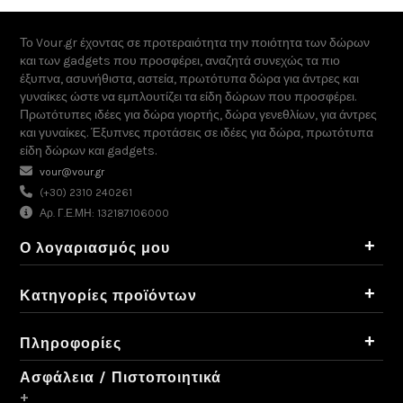
Το Vour.gr έχοντας σε προτεραιότητα την ποιότητα των δώρων
και των gadgets που προσφέρει, αναζητά συνεχώς τα πιο
έξυπνα, ασυνήθιστα, αστεία, πρωτότυπα δώρα για άντρες και
γυναίκες ώστε να εμπλουτίζει τα είδη δώρων που προσφέρει.
Πρωτότυπες ιδέες για δώρα γιορτής, δώρα γενεθλίων, για άντρες
και γυναίκες. Έξυπνες προτάσεις σε ιδέες για δώρα, πρωτότυπα
είδη δώρων και gadgets.
vour@vour.gr
(+30) 2310 240261
Αρ. Γ.Ε.ΜΗ: 132187106000
+
Ο λογαριασμός μου
+
Κατηγορίες προϊόντων
+
Πληροφορίες
Ασφάλεια / Πιστοποιητικά
+