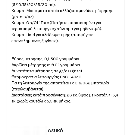
(5/10/15/20/25/30 ml).
Κουμπί Mode με το οποίο αλλάζεται μονάδες μέτρησης
(grams/oz).
Κουμπί On/Off Tare (Πατήστε παρατεταμένα για
τερματισμό λειτουργίας/σύντομα για μηδενισμό).
Kουμπί Hold για κλείδωμα τιμής (αποφύγετε
επανειλημμένες ζυγίσεις).
Εύρος μέτρησης: 0,1-500 γραμμάρια.
Ακρίβεια μέτρησης ανά 0.1 γραμμάρια.
Δυνατότητα μέτρησης σε gr/oz/gn/ct.
Θερμοκρασία λειτουργίας 0ºC - 40ºC.
Για τη λειτουργία της απαιτείται 1 x CR2032 μπαταρία
(περιλαμβάνεται).
Διαστάσεις κατά προσέγγιση: 23 εκ. ύψος με κουτάλι/ 16,4
εκ. χωρίς κουτάλι x 5,5 εκ. μήκος.
Λευκό