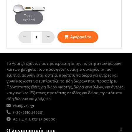
Tap to
expand
Αγόρασέ το
Το Vour.gr έχοντας σε προτεραιότητα την ποιότητα των δώρων
και των gadgets που προσφέρει, αναζητά συνεχώς τα πιο
έξυπνα, ασυνήθιστα, αστεία, πρωτότυπα δώρα για άντρες και
γυναίκες ώστε να εμπλουτίζει τα είδη δώρων που προσφέρει.
Πρωτότυπες ιδέες για δώρα γιορτής, δώρα γενεθλίων, για άντρες
και γυναίκες. Έξυπνες προτάσεις σε ιδέες για δώρα, πρωτότυπα
είδη δώρων και gadgets.
vour@vour.gr
(+30) 2310 240261
Αρ. Γ.Ε.ΜΗ: 132187106000
+
Ο λογαριασμός μου