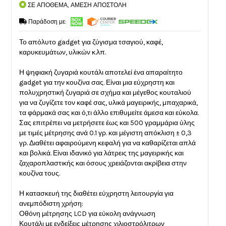
ΣΕ ΑΠΟΘΕΜΑ, ΑΜΕΣΗ ΑΠΟΣΤΟΛΗ
Παράδοση με:
Το απόλυτο gadget για ζύγισμα τσαγιού, καφέ,
καρυκευμάτων, υλικών κ.λπ.
Η ψηφιακή ζυγαριά κουτάλι αποτελεί ένα απαραίτητο
gadget για την κουζίνα σας. Είναι μια εύχρηστη και
πολυχρηστική ζυγαριά σε σχήμα και μέγεθος κουταλιού
για να ζυγίζετε τον καφέ σας, υλικά μαγειρικής, μπαχαρικά,
τα φάρμακά σας και ό,τι άλλο επιθυμείτε άμεσα και εύκολα.
Σας επιτρέπει να μετρήσετε έως και 500 γραμμάρια ύλης
με τιμές μέτρησης ανά 0.1 γρ. και μέγιστη απόκλιση ± 0,3
γρ. Διαθέτει αφαιρούμενη κεφαλή για να καθαρίζεται απλά
και βολικά. Είναι ιδανικό για λάτρεις της μαγειρικής και
ζαχαροπλαστικής και όσους χρειάζονται ακρίβεια στην
κουζίνα τους.
Η κατασκευή της διαθέτει εύχρηστη λειτουργία για
ανεμπόδιστη χρήση:
Οθόνη μέτρησης LCD για εύκολη ανάγνωση
Κουτάλι με ενδείξεις μέτρησης χιλιοστρόλιτρων