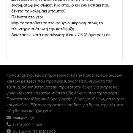
ενσωματωμένο σιλικονένιο στόμιο και ένα καπάκι που
δέχεται το καλαμάκι μπαμπού.
Πλένεται στο χέρι.
Μην το τοποθετείτε στο φούρνο μικροκυμάτων, το
πλυντήριο πιάτων ή την κατάψυξη.
Διαστάσεις κατά προσέγγιση: 9 εκ. x 7.5 (διάμετρος) εκ.
Το Vour.gr έχοντας σε προτεραιότητα την ποιότητα των δώρων
και των gadgets που προσφέρει, αναζητά συνεχώς τα πιο
έξυπνα, ασυνήθιστα, αστεία, πρωτότυπα δώρα για άντρες και
γυναίκες ώστε να εμπλουτίζει τα είδη δώρων που προσφέρει.
Πρωτότυπες ιδέες για δώρα γιορτής, δώρα γενεθλίων, για άντρες
και γυναίκες. Έξυπνες προτάσεις σε ιδέες για δώρα, πρωτότυπα
είδη δώρων και gadgets.
vour@vour.gr
(+30) 2310 240261
Αρ. Γ.Ε.ΜΗ: 132187106000