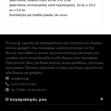
Διαστάσεις τελικού παζλ: 69 εκ. x 47,8 εκ.
Διαστάσεις συσκευασίας κατά προσέγγιση: 24 εκ. x 35,5
εκ. x 5,5 εκ.
Κατάλληλο για παιδιά ηλικίας 14+ ετών.
Το Vour.gr έχοντας σε προτεραιότητα την ποιότητα των δώρων
και των gadgets που προσφέρει, αναζητά συνεχώς τα πιο
έξυπνα, ασυνήθιστα, αστεία, πρωτότυπα δώρα για άντρες και
γυναίκες ώστε να εμπλουτίζει τα είδη δώρων που προσφέρει.
Πρωτότυπες ιδέες για δώρα γιορτής, δώρα γενεθλίων, για άντρες
και γυναίκες. Έξυπνες προτάσεις σε ιδέες για δώρα, πρωτότυπα
είδη δώρων και gadgets.
vour@vour.gr
(+30) 2310 240261
Αρ. Γ.Ε.ΜΗ: 132187106000
+
Ο λογαριασμός μου