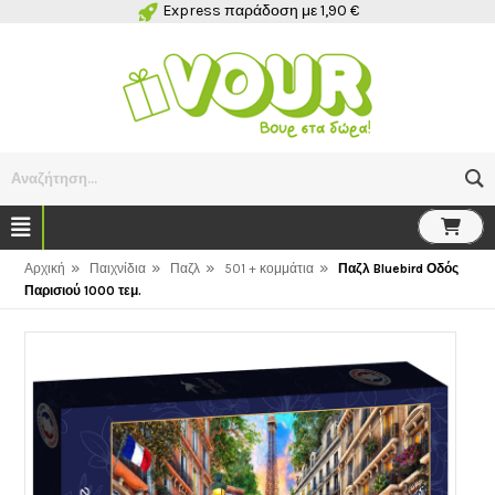
Express παράδοση με 1,90 €
Αναζήτηση...
»
»
»
»
Αρχική
Παιχνίδια
Παζλ
501 + κομμάτια
Παζλ Bluebird Οδός
Παρισιού 1000 τεμ.