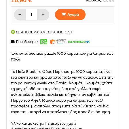
16,90 €
Κωδικός: C.3179
Αγορά
ΣΕ ΑΠΟΘΕΜΑ, ΑΜΕΣΗ ΑΠΟΣΤΟΛΗ
Παράδοση με:
Ένα εντυπωσιακό puzzle 1000 κομματιών για λάτρεις των
παζλ.
Το Παζλ Bluebird Οδός Παρισιού, με 1000 κομμάτια, είναι
ένα ιδιαίτερο και χρωματιστό παζλ για να ανακαλύψετε την
πιο ρομαντική γωνία στο Παρίσι. Κομμάτι - κομμάτι, χτίστε
τη μαγική οδό που περνάει μέσα από γαλλικά καφέ,
ανθοπωλεία, βιβλιοπωλεία και οδηγεί στον εμβληματικό
Πύργο του Άιφελ. Ιδανικό δώρο για λάτρεις των παζλ,
προσφέρει μια απολαυστική εμπειρία σύνθεσης και ένα
έργο που μπορεί να αποτελέσει είδος προς διακόσμηση.
Υλικό κατασκευής: Πεπιεσμένο χαρτί