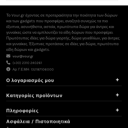
Το Vour.gr έχοντας σε προτεραιότητα την ποιότητα των δώρων
και των gadgets που προσφέρει, αναζητά συνεχώς τα πιο
έξυπνα, ασυνήθιστα, αστεία, πρωτότυπα δώρα για άντρες και
γυναίκες ώστε να εμπλουτίζει τα είδη δώρων που προσφέρει.
Πρωτότυπες ιδέες για δώρα γιορτής, δώρα γενεθλίων, για άντρες
και γυναίκες. Έξυπνες προτάσεις σε ιδέες για δώρα, πρωτότυπα
είδη δώρων και gadgets.
vour@vour.gr
(+30) 2310 240261
Αρ. Γ.Ε.ΜΗ: 132187106000
+
Ο λογαριασμός μου
+
Κατηγορίες προϊόντων
+
Πληροφορίες
Ασφάλεια / Πιστοποιητικά
+