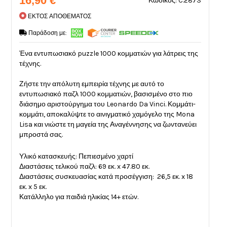
16,90 €
Κωδικός: C.2873
ΕΚΤΟΣ ΑΠΟΘΕΜΑΤΟΣ
Παράδοση με:
Ένα εντυπωσιακό puzzle 1000 κομματιών για λάτρεις της
τέχνης.
Ζήστε την απόλυτη εμπειρία τέχνης με αυτό το
εντυπωσιακό παζλ 1000 κομματιών, βασισμένο στο πιο
διάσημο αριστούργημα του Leonardo Da Vinci. Κομμάτι-
κομμάτι, αποκαλύψτε το αινιγματικό χαμόγελο της Mona
Lisa και νιώστε τη μαγεία της Αναγέννησης να ζωντανεύει
μπροστά σας.
Υλικό κατασκευής: Πεπιεσμένο χαρτί
Διαστάσεις τελικού παζλ: 69 εκ. x 47.80 εκ.
Διαστάσεις συσκευασίας κατά προσέγγιση: 26,5 εκ. x 18
εκ. x 5 εκ.
Κατάλληλο για παιδιά ηλικίας 14+ ετών.