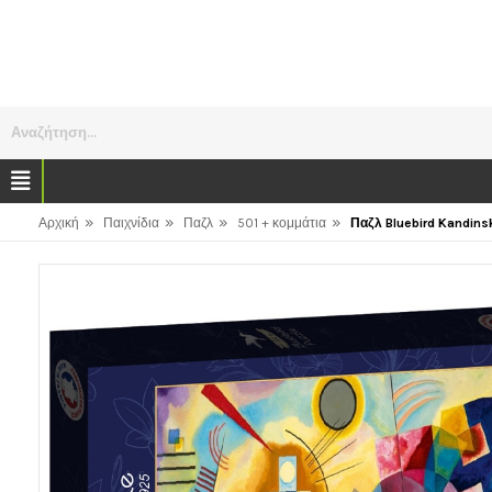
Αναζήτηση...
»
»
»
»
Αρχική
Παιχνίδια
Παζλ
501 + κομμάτια
Παζλ Bluebird Kandinsk