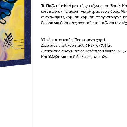
Το Παζλ Bluebird με το έργο τέχνης του Βασίλι Κ
εντυπωσιακή επιλογή, για λάτρεις του είδους. Μ
ανακαλύψετε, κομμάτι-κομμάτι, το αριστουργηματ
δώρου για όσους/ες αγαπούν τα παζλ και την τέχ
Υλικό κατασκευής: Πεπιεσμένο χαρτί
Διαστάσεις τελικού παζλ: 69 εκ. x 47,8 εκ.
Διαστάσεις συσκευασίας κατά προσέγγιση: 26,5 εκ. 
Κατάλληλο για παιδιά ηλικίας 14+ ετών.