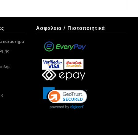
ες
Ασφάλεια / Πιστοποιητικά
κό κατάστημα
ωμής -
τολής
PR