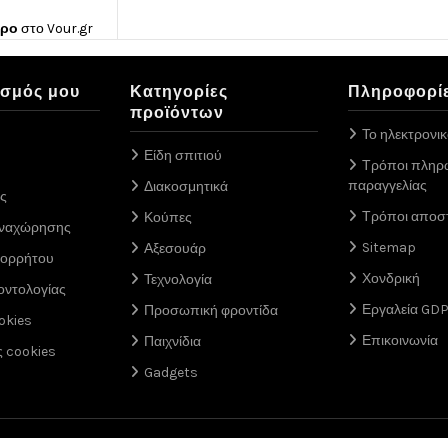
ώρο
στο
Vour.gr
ασμός μου
Κατηγορίες
Πληροφορί
προϊόντων
Το ηλεκτρονι
Είδη σπιτιού
Τρόποι πληρ
παραγγελίας
Διακοσμητικά
ς
Τρόποι αποσ
Κούπες
αναχώρησης
Sitemap
Αξεσουάρ
πορρήτου
Χονδρική
Τεχνολογία
οντολογίας
Εργαλεία GD
Προσωπική φροντίδα
okies
Επικοινωνία
Παιχνίδια
ς cookies
Gadgets