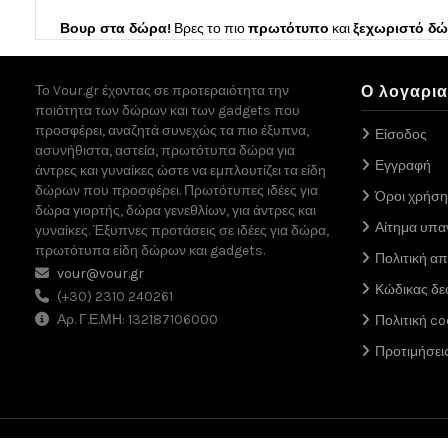
Βουρ στα δώρα!
Βρες το πιο
πρωτότυπο
και
ξεχωριστό δ
Το Vour.gr έχοντας σε προτεραιότητα την
Ο λογαρι
ποιότητα των δώρων και των gadgets που
προσφέρει, αναζητά συνεχώς τα πιο έξυπνα,
Είσοδος
ασυνήθιστα, αστεία, πρωτότυπα δώρα για
Εγγραφή
άντρες και γυναίκες ώστε να εμπλουτίζει τα είδη
δώρων που προσφέρει. Πρωτότυπες ιδέες για
Όροι χρήση
δώρα γιορτής, δώρα γενεθλίων, για άντρες και
Αίτημα υπ
γυναίκες. Έξυπνες προτάσεις σε ιδέες για δώρα,
πρωτότυπα είδη δώρων και gadgets.
Πολιτική α
vour@vour.gr
Κώδικας δε
(+30) 2310 240261
Αρ. Γ.Ε.ΜΗ: 132187106000
Πολιτική co
Προτιμήσει