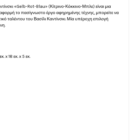
αντίνσκι «Gelb-Rot-Blau» (Κίτρινο-Κόκκινο-Μπλε) είναι μια
ε αφορμή το πασίγνωστο έργο αφηρημένης τέχνης, μπορείτε να
ικό ταλέντου του Βασίλι Καντίνσκι. Μία υπέροχη επιλογή
νη.
x 18 εκ. x 5 εκ.