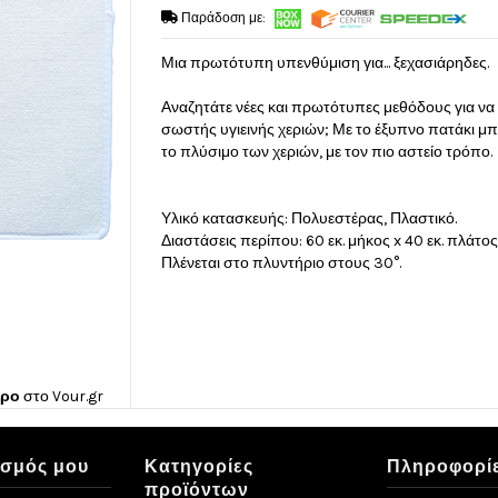
Παράδοση με:
Μια πρωτότυπη υπενθύμιση για... ξεχασιάρηδες.
Αναζητάτε νέες και πρωτότυπες μεθόδους για να 
σωστής υγιεινής χεριών; Με το έξυπνο πατάκι μπ
το πλύσιμο των χεριών, με τον πιο αστείο τρόπο.
Υλικό κατασκευής: Πολυεστέρας, Πλαστικό.
Διαστάσεις περίπου: 60 εκ. μήκος x 40 εκ. πλάτος
Πλένεται στο πλυντήριο στους 30°.
ώρο
στο
Vour.gr
ασμός μου
Κατηγορίες
Πληροφορί
προϊόντων