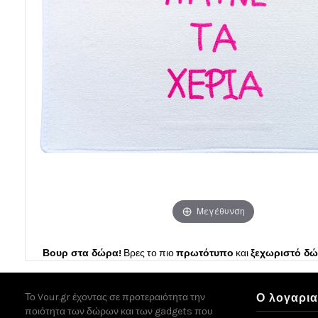
Μεγέθυνση
Βουρ στα δώρα!
Βρες το πιο
πρωτότυπο
και
ξεχωριστό δ
Το Vour.gr έχοντας σε προτεραιότητα την
Ο λογαρι
ποιότητα των δώρων και των gadgets που