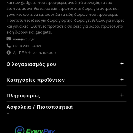
και των gadgets που προσφέρει, αναζητά συνεχώς τα πιο
έξυπνα, ασυνήθιστα, αστεία, πρωτότυπα δώρα για άντρες και
γυναίκες ώστε να εμπλουτίζει τα είδη δώρων που προσφέρει.
Πρωτότυπες ιδέες για δώρα γιορτής, δώρα γενεθλίων, για άντρες
και γυναίκες. Έξυπνες προτάσεις σε ιδέες για δώρα, πρωτότυπα
είδη δώρων και gadgets.
vour@vour.gr
(+30) 2310 240261
Αρ. Γ.Ε.ΜΗ: 132187106000
+
Ο λογαριασμός μου
+
Κατηγορίες προϊόντων
+
Πληροφορίες
Ασφάλεια / Πιστοποιητικά
+