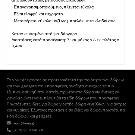
αποτελούν εστίες μετάδοσης μικροβίων.
- Επαναχρησιμοποιούμενο, πλένεται εύκολα.
- Είναι ελαφρύ και εύχρηστο.
- Μεταφέρεται εύκολα μαζί ως μπρελόκ με τα κλειδιά σας.
Κατασκευασμένο από ψευδάργυρο.
Διαστάσεις κατά προσέγγιση: 7,1 εκ. μήκος x 3 εκ. πλάτος x
0,4 εκ..
Το Vour.gr έχοντας σε προτεραιότητα την ποιότητα των δώρων
και των gadgets που προσφέρει, αναζητά συνεχώς τα πιο
έξυπνα, ασυνήθιστα, αστεία, πρωτότυπα δώρα για άντρες και
γυναίκες ώστε να εμπλουτίζει τα είδη δώρων που προσφέρει.
Πρωτότυπες ιδέες για δώρα γιορτής, δώρα γενεθλίων, για άντρες
και γυναίκες. Έξυπνες προτάσεις σε ιδέες για δώρα, πρωτότυπα
είδη δώρων και gadgets.
vour@vour.gr
(+30) 2310 240261