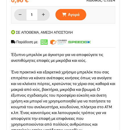
0,90 €
Κωδικός: C.1324
Αγορά
ΣΕ ΑΠΟΘΕΜΑ, ΑΜΕΣΗ ΑΠΟΣΤΟΛΗ
Παράδοση με:
Έξυπνο μπρελόκ με άγκιστρο για να αποφεύγετε τις
ανεπιθύμητες επαφές με μικρόβια και ιούς.
Ένα πρακτικό και εξαιρετικά χρήσιμο μπρελόκ που σας
επιτρέπει να κάνετε ανέπαφες κινήσεις όπως να ανοίγετε
και να κλείνετε πόρτες, κρατώντας τα χέρια σας καθαρά και
μακριά από ιούς, βακτήρια, μικρόβια και βρωμιά. Ο
έξυπνος σχεδιασμός του προσφέρει εύκολη και άνετη
χρήση και μπορεί να χρησιμοποιηθεί για να πατήσετε τα
κουμπιά του ανελκυστήρα, κουδούνια, πλήκτρα στο ATM
κ.λπ. Ένας καινοτόμος και λειτουργικός τρόπος για να
αποφύγετε την επαφή με επιφάνειες που
χρησιμοποιούνται από πολλούς ανθρώπους και