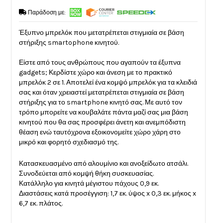
Παράδοση με:
Έξυπνο μπρελόκ που μετατρέπεται στιγμιαία σε βάση
στήριξης smartophone κινητού.
Είστε από τους ανθρώπους που αγαπούν τα έξυπνα
gadgets; Κερδίστε χώρο και άνεση με το πρακτικό
μπρελόκ 2 σε 1. Αποτελεί ένα κομψό μπρελόκ για τα κλειδιά
σας και όταν χρειαστεί μετατρέπεται στιγμιαία σε βάση
στήριξης για το smartphone κινητό σας. Με αυτό τον
τρόπο μπορείτε να κουβαλάτε πάντα μαζί σας μια βάση
κινητού που θα σας προσφέρει άνετη και ανεμπόδιστη
θέαση ενώ ταυτόχρονα εξοικονομείτε χώρο χάρη στο
μικρό και φορητό σχεδιασμό της.
Κατασκευασμένο από αλουμίνιο και ανοξείδωτο ατσάλι.
Συνοδεύεται από κομψή θήκη συσκευασίας.
Κατάλληλο για κινητά μέγιστου πάχους 0,9 εκ.
Διαστάσεις κατά προσέγγιση: 1,7 εκ. ύψος x 0,3 εκ. μήκος x
6,7 εκ. πλάτος.