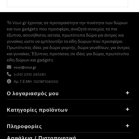
Το Vour.gr έχοντας σε προτεραιότητα την ποιότητα των δώρων
και των gadgets που προσφέρει, αναζητά συνεχώς τα πιο
έξυπνα, ασυνήθιστα, αστεία, πρωτότυπα δώρα για άντρες και
γυναίκες ώστε να εμπλουτίζει τα είδη δώρων που προσφέρει.
Πρωτότυπες ιδέες για δώρα γιορτής, δώρα γενεθλίων, για άντρες
και γυναίκες. Έξυπνες προτάσεις σε ιδέες για δώρα, πρωτότυπα
είδη δώρων και gadgets.
vour@vour.gr
(+30) 2310 240261
Αρ. Γ.Ε.ΜΗ: 132187106000
+
Ο λογαριασμός μου
+
Κατηγορίες προϊόντων
+
Πληροφορίες
Ασφάλεια / Πιστοποιητικά