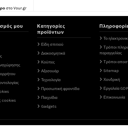
ώρο
στο
Vour.gr
ασμός μου
Κατηγορίες
Πληροφορί
προϊόντων
Το ηλεκτρονι
Είδη σπιτιού
Τρόποι πληρ
παραγγελίας
Διακοσμητικά
ς
Τρόποι αποσ
Κούπες
αναχώρησης
Sitemap
Αξεσουάρ
πορρήτου
Χονδρική
Τεχνολογία
οντολογίας
Εργαλεία GD
Προσωπική φροντίδα
okies
Επικοινωνία
Παιχνίδια
ς cookies
Gadgets