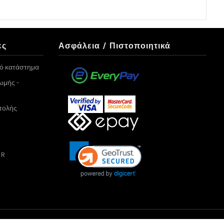
ες
Ασφάλεια / Πιστοποιητικά
κό κατάστημα
ωμής -
τολής
PR