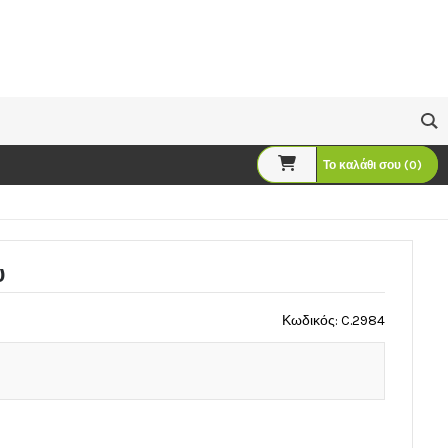
Το καλάθι σου (0)
υ
Κωδικός: C.2984