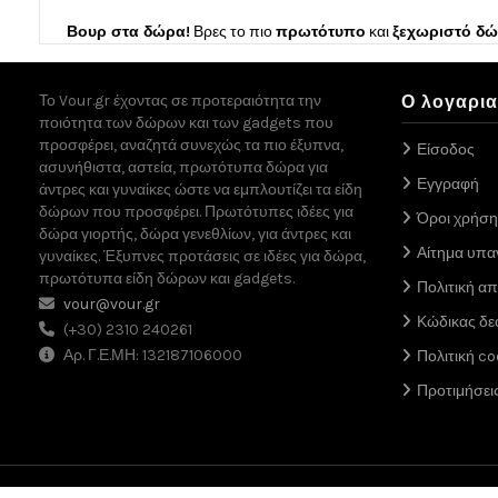
Βουρ στα δώρα!
Βρες το πιο
πρωτότυπο
και
ξεχωριστό δ
Το Vour.gr έχοντας σε προτεραιότητα την
Ο λογαρι
ποιότητα των δώρων και των gadgets που
προσφέρει, αναζητά συνεχώς τα πιο έξυπνα,
Είσοδος
ασυνήθιστα, αστεία, πρωτότυπα δώρα για
Εγγραφή
άντρες και γυναίκες ώστε να εμπλουτίζει τα είδη
δώρων που προσφέρει. Πρωτότυπες ιδέες για
Όροι χρήση
δώρα γιορτής, δώρα γενεθλίων, για άντρες και
Αίτημα υπ
γυναίκες. Έξυπνες προτάσεις σε ιδέες για δώρα,
πρωτότυπα είδη δώρων και gadgets.
Πολιτική α
vour@vour.gr
Κώδικας δε
(+30) 2310 240261
Αρ. Γ.Ε.ΜΗ: 132187106000
Πολιτική co
Προτιμήσει