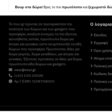
Βουρ στα δώρα!
Βρες το πιο
πρωτότυπο
και
ξεχωριστό δ
Το Vour.gr έχοντας σε προτεραιότητα την
Ο λογαρι
ποιότητα των δώρων και των gadgets που
προσφέρει, αναζητά συνεχώς τα πιο έξυπνα,
Είσοδος
ασυνήθιστα, αστεία, πρωτότυπα δώρα για
Εγγραφή
άντρες και γυναίκες ώστε να εμπλουτίζει τα είδη
δώρων που προσφέρει. Πρωτότυπες ιδέες για
Όροι χρήση
δώρα γιορτής, δώρα γενεθλίων, για άντρες και
Αίτημα υπ
γυναίκες. Έξυπνες προτάσεις σε ιδέες για δώρα,
πρωτότυπα είδη δώρων και gadgets.
Πολιτική α
vour@vour.gr
Κώδικας δε
(+30) 2310 240261
Αρ. Γ.Ε.ΜΗ: 132187106000
Πολιτική co
Προτιμήσει