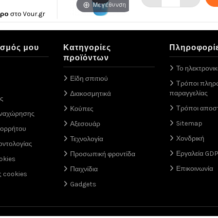
Μεγέθυνση
ώρο
στο
Vour.gr
ασμός μου
Κατηγορίες
Πληροφορί
προϊόντων
Το ηλεκτρονι
Είδη σπιτιού
Τρόποι πληρ
παραγγελίας
Διακοσμητικά
ς
Τρόποι αποσ
Κούπες
αναχώρησης
Sitemap
Αξεσουάρ
πορρήτου
Χονδρική
Τεχνολογία
οντολογίας
Εργαλεία GD
Προσωπική φροντίδα
okies
Επικοινωνία
Παιχνίδια
ς cookies
Gadgets