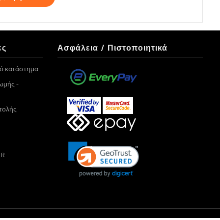
ες
Ασφάλεια / Πιστοποιητικά
κό κατάστημα
ωμής -
τολής
PR