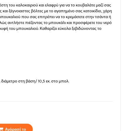
ζέστη του καλοκαιριού και ελαφρύ για να το κουβαλάτε μαζί σας
 και ξέγνοιαστες βόλτες με το αγαπημένο σας κατοικίδιο, χάρη
μπουκαλιού που σας επιτρέπει να το κρεμάσετε στην τσάντα ή
λώς αντλήστε πιέζοντας το μπουκάλι και προσφέρετε του νερό
ρυφή του μπουκαλιού. Καθαρίζει εύκολα ξεβιδώνοντας το
. διάμετρο στη βάση/ 10,5 εκ. στο μπολ.
Αγόρασέ το