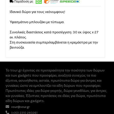
Παράδοση με:
Ιδανικό δώρο για τους νεόνυμφους!
Υφασμάτινο μπλουζάκι με τύπωμα.
Συνολικές διαστάσεις κατά προσέγγιση: 30 εκ. ύψος x 27
εκ. πλάτος.
Στη συσκευασία συμπεριλαμβάνεται η κρεμάστρα με την
βεντούζα.
Το Vour.gr έχοντας σε προτεραιότητα την ποιότητα των δώρων
και των gadgets που προσφέρει, αναζητά συνεχώς τα πιο
έξυπνα, ασυνήθιστα, αστεία, πρωτότυπα δώρα για άντρες και
γυναίκες ώστε να εμπλουτίζει τα είδη δώρων που προσφέρει.
Πρωτότυπες ιδέες για δώρα γιορτής, δώρα γενεθλίων, για άντρες
και γυναίκες. Έξυπνες προτάσεις σε ιδέες για δώρα, πρωτότυπα
είδη δώρων και gadgets.
vour@vour.gr
(+30) 2310 240261