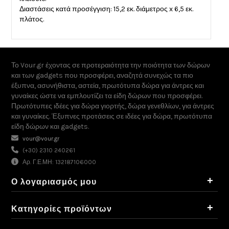
Διαστάσεις κατά προσέγγιση: 15,2 εκ. διάμετρος x 6,5 εκ.
πλάτος.
Το Vour.gr έχοντας σε προτεραιότητα την ποιότητα των δώρων
και των gadgets που προσφέρει, αναζητά συνεχώς τα πιο
έξυπνα, ασυνήθιστα, αστεία, πρωτότυπα δώρα για άντρες και
γυναίκες ώστε να εμπλουτίζει τα είδη δώρων που προσφέρει.
Πρωτότυπες ιδέες για δώρα γιορτής, δώρα γενεθλίων, για άντρες
και γυναίκες. Έξυπνες προτάσεις σε ιδέες για δώρα, πρωτότυπα
είδη δώρων και gadgets.
vour@vour.gr
(+30) 2310 240261
Αρ. Γ.Ε.ΜΗ: 132187106000
+
Ο λογαριασμός μου
+
Κατηγορίες προϊόντων