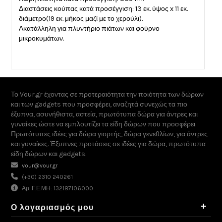
Διαστάσεις κούπας κατά προσέγγιση: 13 εκ. ύψος x 11 εκ.
διάμετρο(19 εκ. μήκος μαζί με το χερούλι).
Ακατάλληλη για πλυντήριο πιάτων και φούρνο
μικροκυμάτων.
Το Vour.gr έχοντας σε προτεραιότητα την ποιότητα των δώρων
και των gadgets που προσφέρει, αναζητά συνεχώς τα πιο
έξυπνα, ασυνήθιστα, αστεία, πρωτότυπα δώρα για άντρες και
γυναίκες ώστε να εμπλουτίζει τα είδη δώρων που προσφέρει.
Πρωτότυπες ιδέες για δώρα γιορτής, δώρα γενεθλίων, για άντρες
και γυναίκες. Έξυπνες προτάσεις σε ιδέες για δώρα, πρωτότυπα
είδη δώρων και gadgets.
vour@vour.gr
(+30) 2310 240261
Αρ. Γ.Ε.ΜΗ: 132187106000
+
Ο λογαριασμός μου