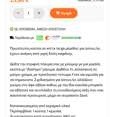
15,90 €
Κωδικός: C.1706
Αγορά
ΣΕ ΑΠΟΘΕΜΑ, ΑΜΕΣΗ ΑΠΟΣΤΟΛΗ
Παράδοση με:
Πρωτότυπη κούπα σε extra large μέγεθος για όσους/ες
έχουν ανάγκη από γερή δόση καφεΐνης.
Δείξτε την στριφνή πλευρά σας με χιούμορ με μια μεγάλη
κούπα με "ιδιαίτερο" μήνυμα. Διαθέτει XL κατασκευή σε
μαύρο χρώμα, με προκλητικό τύπωμα Fxxx και κιμωλία για
να σημειώνετε. Σχεδιασμένη για όσους/ες αλλάζουν
γνώμη στο άψε σβήσε καθώς με την ίδια ευκολία μπορείτε
να σβήσετε και να επιλέξτε τη συνοδευόμενη λέξη που σας
ικανοποιεί προσωρινά, μέχρι να νευριάσετε ξανά.
Κατασκευασμένη από κεραμικό υλικό.
Περιλαμβάνει: 1 κούπα, 1 κιμωλία.
Χωρητικότητα κατά προσέγγιση: 885 ml.