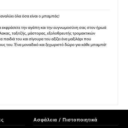
αναλύει όλα όσα είναι o μπαμπάς!
 να εκφράσετε την αγάπη και την ευγνωμοσύνη σας στον ήρωά
λακας, ταξιτζής, μάστορας, εξολοθρευτής τρομακτικών
 παιδιά του και σίγουρα του αξίζει ένα μαξιλάρι που
υς του. Ένα μοναδικό και ξεχωριστό δώρο για κάθε μπαμπά!
ες
Ασφάλεια / Πιστοποιητικά