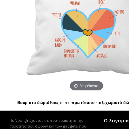
Μεγέθυνση
Βουρ στα δώρα!
Βρες το πιο
πρωτότυπο
και
ξεχωριστό δ
Το Vour.gr έχοντας σε προτεραιότητα την
Ο λογαρι
ποιότητα των δώρων και των gadgets που