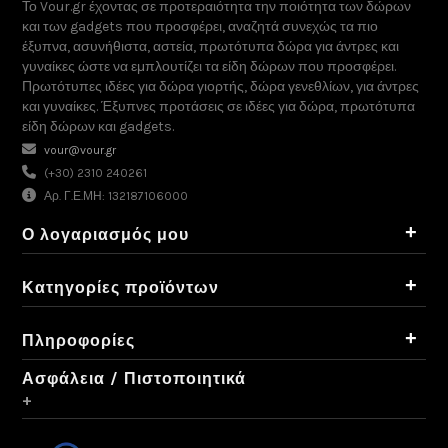
Το Vour.gr έχοντας σε προτεραιότητα την ποιότητα των δώρων
και των gadgets που προσφέρει, αναζητά συνεχώς τα πιο
έξυπνα, ασυνήθιστα, αστεία, πρωτότυπα δώρα για άντρες και
γυναίκες ώστε να εμπλουτίζει τα είδη δώρων που προσφέρει.
Πρωτότυπες ιδέες για δώρα γιορτής, δώρα γενεθλίων, για άντρες
και γυναίκες. Έξυπνες προτάσεις σε ιδέες για δώρα, πρωτότυπα
είδη δώρων και gadgets.
vour@vour.gr
(+30) 2310 240261
Αρ. Γ.Ε.ΜΗ: 132187106000
+
Ο λογαριασμός μου
+
Κατηγορίες προϊόντων
+
Πληροφορίες
Ασφάλεια / Πιστοποιητικά
+