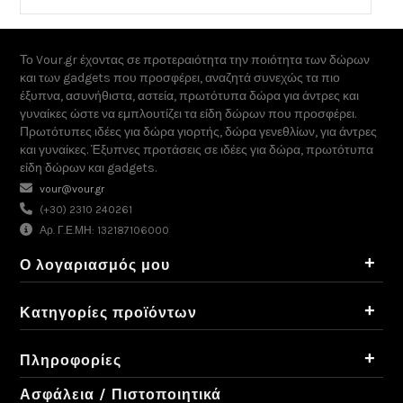
Το Vour.gr έχοντας σε προτεραιότητα την ποιότητα των δώρων
και των gadgets που προσφέρει, αναζητά συνεχώς τα πιο
έξυπνα, ασυνήθιστα, αστεία, πρωτότυπα δώρα για άντρες και
γυναίκες ώστε να εμπλουτίζει τα είδη δώρων που προσφέρει.
Πρωτότυπες ιδέες για δώρα γιορτής, δώρα γενεθλίων, για άντρες
και γυναίκες. Έξυπνες προτάσεις σε ιδέες για δώρα, πρωτότυπα
είδη δώρων και gadgets.
vour@vour.gr
(+30) 2310 240261
Αρ. Γ.Ε.ΜΗ: 132187106000
+
Ο λογαριασμός μου
+
Κατηγορίες προϊόντων
+
Πληροφορίες
Ασφάλεια / Πιστοποιητικά