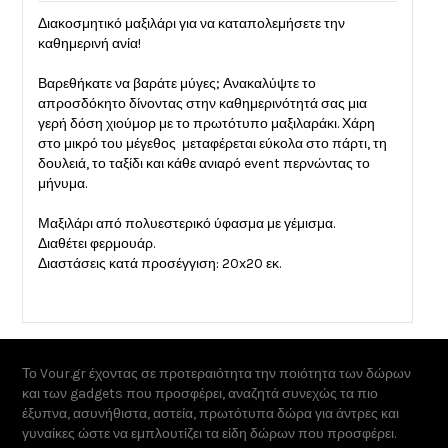
Διακοσμητικό μαξιλάρι για να καταπολεμήσετε την
καθημερινή ανία!
Βαρεθήκατε να βαράτε μύγες; Ανακαλύψτε το
απροσδόκητο δίνοντας στην καθημερινότητά σας μια
γερή δόση χιούμορ με το πρωτότυπο μαξιλαράκι. Χάρη
στο μικρό του μέγεθος μεταφέρεται εύκολα στο πάρτι, τη
δουλειά, το ταξίδι και κάθε ανιαρό event περνώντας το
μήνυμα.
Μαξιλάρι από πολυεστερικό ύφασμα με γέμισμα.
Διαθέτει φερμουάρ.
Διαστάσεις κατά προσέγγιση: 20x20 εκ.
Το Vour.gr έχοντας σε προτεραιότητα την ποιότητα των δώρων
και των gadgets που προσφέρει, αναζητά συνεχώς τα πιο
έξυπνα, ασυνήθιστα, αστεία, πρωτότυπα δώρα για άντρες και
γυναίκες ώστε να εμπλουτίζει τα είδη δώρων που προσφέρει.