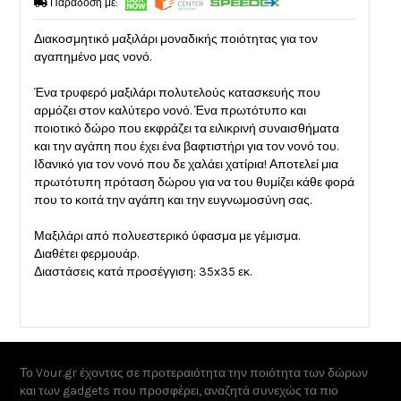
Παράδοση με:
Διακοσμητικό μαξιλάρι μοναδικής ποιότητας για τον
αγαπημένο μας νονό.
Ένα τρυφερό μαξιλάρι πολυτελούς κατασκευής που
αρμόζει στον καλύτερο νονό. Ένα πρωτότυπο και
ποιοτικό δώρο που εκφράζει τα ειλικρινή συναισθήματα
και την αγάπη που έχει ένα βαφτιστήρι για τον νονό του.
Ιδανικό για τον νονό που δε χαλάει χατίρια! Αποτελεί μια
πρωτότυπη πρόταση δώρου για να του θυμίζει κάθε φορά
που το κοιτά την αγάπη και την ευγνωμοσύνη σας.
Μαξιλάρι από πολυεστερικό ύφασμα με γέμισμα.
Διαθέτει φερμουάρ.
Διαστάσεις κατά προσέγγιση: 35x35 εκ.
Το Vour.gr έχοντας σε προτεραιότητα την ποιότητα των δώρων
και των gadgets που προσφέρει, αναζητά συνεχώς τα πιο