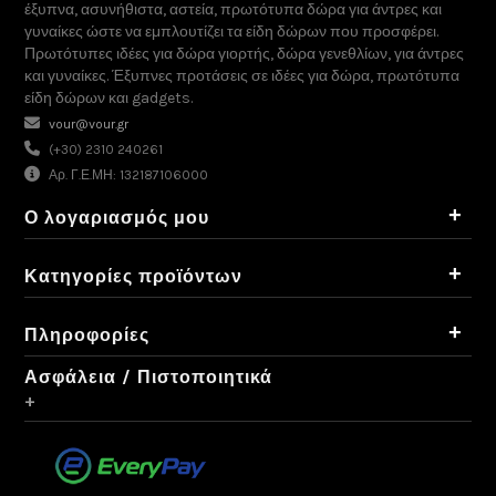
έξυπνα, ασυνήθιστα, αστεία, πρωτότυπα δώρα για άντρες και
γυναίκες ώστε να εμπλουτίζει τα είδη δώρων που προσφέρει.
Πρωτότυπες ιδέες για δώρα γιορτής, δώρα γενεθλίων, για άντρες
και γυναίκες. Έξυπνες προτάσεις σε ιδέες για δώρα, πρωτότυπα
είδη δώρων και gadgets.
vour@vour.gr
(+30) 2310 240261
Αρ. Γ.Ε.ΜΗ: 132187106000
+
Ο λογαριασμός μου
+
Κατηγορίες προϊόντων
+
Πληροφορίες
Ασφάλεια / Πιστοποιητικά
+