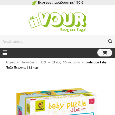
Express παράδοση με 1,90 €
Αναζήτηση...
»
»
»
»
Αρχική
Παιχνίδια
Παζλ
21 έως 100 κομμάτια
Ludattica Baby
Παζλ Πειρατές | 32 τεμ.