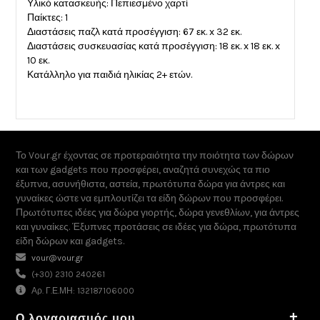
Υλικό κατασκευής: Πεπιεσμένο χαρτί
Παίκτες: 1
Διαστάσεις παζλ κατά προσέγγιση: 67 εκ. x 32 εκ.
Διαστάσεις συσκευασίας κατά προσέγγιση: 18 εκ. x 18 εκ. x
10 εκ.
Κατάλληλο για παιδιά ηλικίας 2+ ετών.
Το Vour.gr έχοντας σε προτεραιότητα την ποιότητα των δώρων
και των gadgets που προσφέρει, αναζητά συνεχώς τα πιο
έξυπνα, ασυνήθιστα, αστεία, πρωτότυπα δώρα για άντρες και
γυναίκες ώστε να εμπλουτίζει τα είδη δώρων που προσφέρει.
Πρωτότυπες ιδέες για δώρα γιορτής, δώρα γενεθλίων, για άντρες
και γυναίκες. Έξυπνες προτάσεις σε ιδέες για δώρα, πρωτότυπα
είδη δώρων και gadgets.
vour@vour.gr
(+30) 2310 240261
Αρ. Γ.Ε.ΜΗ: 132187106000
+
Ο λογαριασμός μου