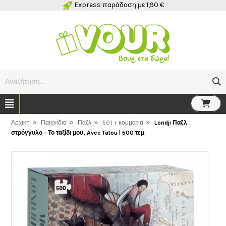
Express παράδοση με 1,90 €
Αναζήτηση...
»
»
»
»
Αρχική
Παιχνίδια
Παζλ
501 + κομμάτια
Londji Παζλ
στρόγγυλο - Το ταξίδι μου, Avec Tatou | 500 τεμ.