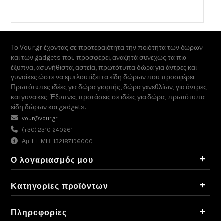
Το Vour.gr έχοντας σε προτεραιότητα την ποιότητα των δώρων
και των gadgets που προσφέρει, αναζητά συνεχώς τα πιο
έξυπνα, ασυνήθιστα, αστεία, πρωτότυπα δώρα για άντρες και
γυναίκες ώστε να εμπλουτίζει τα είδη δώρων που προσφέρει.
Πρωτότυπες ιδέες για δώρα γιορτής, δώρα γενεθλίων, για άντρες
και γυναίκες. Έξυπνες προτάσεις σε ιδέες για δώρα, πρωτότυπα
είδη δώρων και gadgets.
vour@vour.gr
(+30) 2310 240261
Αρ. Γ.Ε.ΜΗ: 132187106000
+
Ο λογαριασμός μου
+
Κατηγορίες προϊόντων
+
Πληροφορίες